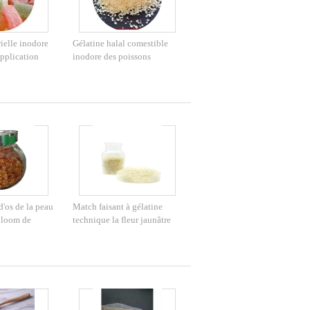
ielle inodore
Gélatine halal comestible
application
inodore des poissons
250BLOOM dans l'industrie
TS
alimentaire
d'os de la peau
Match faisant à gélatine
bloom de
technique la fleur jaunâtre
ique fraîche de
de la poudre 220