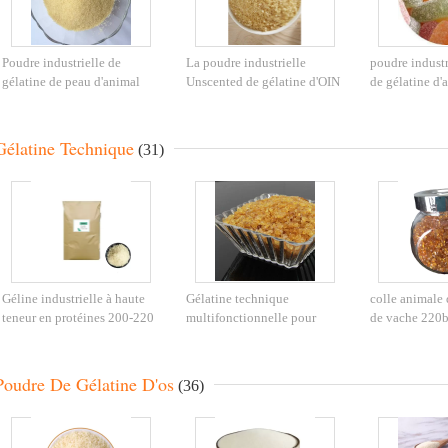
Poudre industrielle de
La poudre industrielle
poudre industr
gélatine de peau d'animal
Unscented de gélatine d'OIN
de gélatine d'
jaunâtre pour l'agent adhésif
fouettent la fleur de la
multi comme
gélatine 120
ÉPAISSISSAN
Gélatine Technique
(31)
Géline industrielle à haute
Gélatine technique
colle animale 
teneur en protéines 200-220
multifonctionnelle pour
de vache 220
Résistance au gel de
fabriquer le mastic de ruban
gélatine techn
floraison
adhésif
contenu
Poudre De Gélatine D'os
(36)