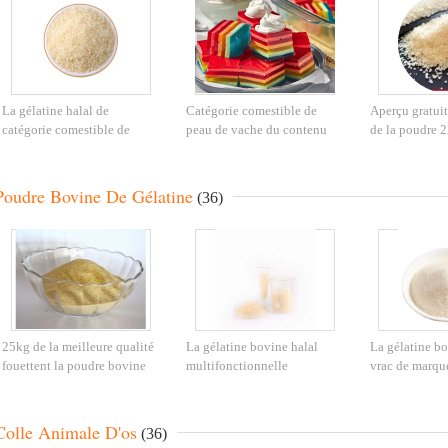
La gélatine halal de
Catégorie comestible de
Aperçu gratuit
catégorie comestible de
peau de vache du contenu
de la poudre 
grande pureté saupoudrent
25kg/Bag de poudre halal
gélatine d'épai
sans couleur et inodore
fraîche de gélatine
nourriture
Poudre Bovine De Gélatine
(36)
25kg de la meilleure qualité
La gélatine bovine halal
La gélatine bo
fouettent la poudre bovine
multifonctionnelle
vrac de marqu
de gélatine pour la catégorie
saupoudrent EINECS 232-
distributeur s
comestible de Gummies
554-6
CAS 9000-70-
Colle Animale D'os
(36)