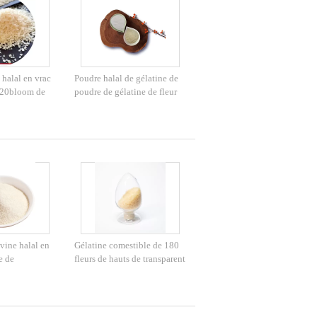
 halal en vrac
Poudre halal de gélatine de
220bloom de
poudre de gélatine de fleur
ssissant de
de l'additif 250 pour la
boulangerie
vine halal en
Gélatine comestible de 180
e de
fleurs de hauts de transparent
aupoudrent
ingrédients bovins de
8
gélatine