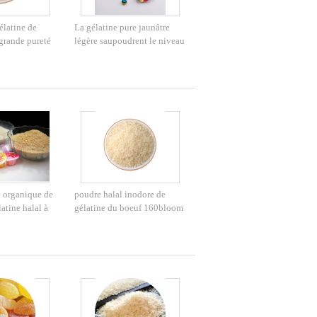
élatine de
La gélatine pure jaunâtre
 grande pureté
légère saupoudrent le niveau
 la santé se
élevé de gélatine de 160
fleurs
 organique de
poudre halal inodore de
atine halal à
gélatine du boeuf 160bloom
en matière
pour le yaourt de l'industrie
uf 220bloom
alimentaire