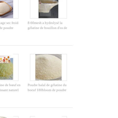
age sec froid
8-60mesh a hydrolysé la
 de poudre
gélatine de bouillon d'os de
nâtre de
poudre de gélatine
saupoudre inodore
ine de bœuf en
Poudre halal de gélatine du
issant naturel
boeuf 180bloom de poudre
ines
organique saine de gélatine