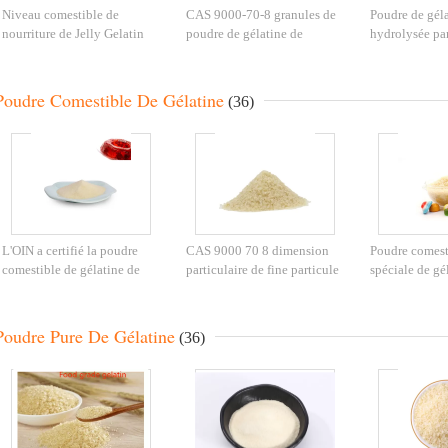
Niveau comestible de
CAS 9000-70-8 granules de
Poudre de gél
nourriture de Jelly Gelatin
poudre de gélatine de
hydrolysée pa
Powder 99% de niveau élevé
catégorie comestible
niveau de nour
pour la santé Proctect
entassent en vrac l'agent
que poudre nat
25KG/BAG d'épaississant
gélatine d'épai
Poudre Comestible De Gélatine
(36)
L'OIN a certifié la poudre
CAS 9000 70 8 dimension
Poudre comest
comestible de gélatine de
particulaire de fine particule
spéciale de gé
nourriture blanche comme
comestible de la poudre
C102H151N3
gâteau faisant l'additif
220bloom de gélatine
pour le dessert
Poudre Pure De Gélatine
(36)