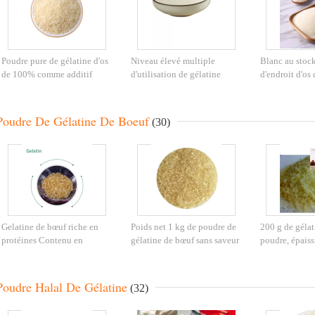
Poudre pure de gélatine d'os
Niveau élevé multiple
Blanc au stock
de 100% comme additif
d'utilisation de gélatine
d'endroit d'os
220bloom aucune odeur
d'OIN de poudre de colle
comestible jau
répugnante
organique de peau de vache
gélatine
Poudre De Gélatine De Boeuf
(30)
Gelatine de bœuf riche en
Poids net 1 kg de poudre de
200 g de gélat
protéines Contenu en
gélatine de bœuf sans saveur
poudre, épaiss
protéines ≥ 90% Aucun
ajoutée
riche en proté
additif
Poudre Halal De Gélatine
(32)