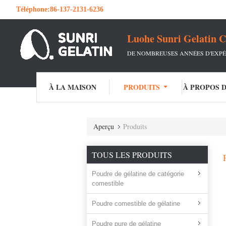
Téléphone:
86-137-2131-6236
Luohe Sunri Gelatin C
DE NOMBREUSES ANNÉES D'EXPÉ
À LA MAISON
PRODUITS
À PROPOS 
Aperçu
Produits
TOUS LES PRODUITS
Poudre de gélatine de catégorie
comestible
Poudre comestible de gélatine
Poudre pure de gélatine