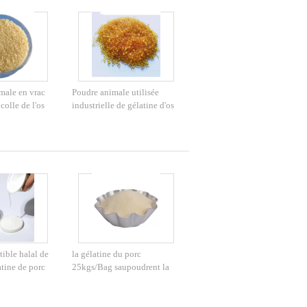
male en vrac
Poudre animale utilisée
colle de l'os
industrielle de gélatine d'os
e EINECS 232-
dans les perles écologiques
ible halal de
la gélatine du porc
tine de porc
25kgs/Bag saupoudrent la
omestible
gélatine Unflavored halal de
tine CAS 9000-
220 fleurs