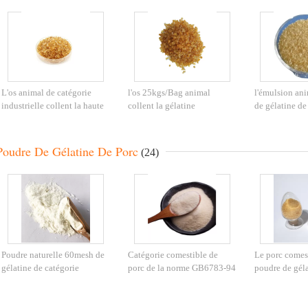
L'os animal de catégorie
l'os 25kgs/Bag animal
l'émulsion ani
industrielle collent la haute
collent la gélatine
de gélatine de 
gélatine de fleur pour l'agent
industrielle pour le match
60mesh évalu
adhésif
C102H151N31O39
554-6
Poudre De Gélatine De Porc
(24)
Poudre naturelle 60mesh de
Catégorie comestible de
Le porc comest
gélatine de catégorie
porc de la norme GB6783-94
poudre de géla
comestible de poudre de
de poudre Unflavored en
de catégorie c
gélatine de porc d'OIN
vrac de gélatine
pèlent la géla
70-8