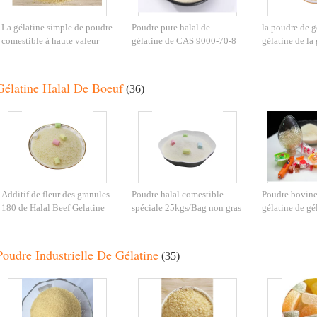
La gélatine simple de poudre
Poudre pure halal de
la poudre de g
comestible à haute valeur
gélatine de CAS 9000-70-8
gélatine de la
protéique de gélatine
pour la boisson 60mesh de
25kgs/Bag pour
saupoudrent CAS 9000-70-8
nourriture
protègent
Gélatine Halal De Boeuf
(36)
Additif de fleur des granules
Poudre halal comestible
Poudre bovine
180 de Halal Beef Gelatine
spéciale 25kgs/Bag non gras
gélatine de gél
d'agent d'épaississant
de gélatine de boeuf de
faible teneur 
nourriture
grasse du boe
Poudre Industrielle De Gélatine
(35)