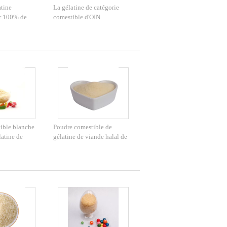
atine
La gélatine de catégorie
r 100% de
comestible d'OIN
riture en tant
saupoudrent la poudre halal
urelle de
en vrac de gélatine de la
ssissant
fleur 160-280
ible blanche
Poudre comestible de
latine de
gélatine de viande halal de
1O39 25kg
forme de granule comme
l'OIN d'ingrédients de
nourriture a certifié