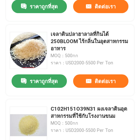
ราคาถูกที่สุด
ติดต่อเรา
เจลาตินปลาฮาลาลที่กินได้
250BLOOM ไร้กลิ่นในอุตสาหกรรม
อาหาร
MOQ：500กก
ราคา：USD2000-5500 Per Ton
ราคาถูกที่สุด
ติดต่อเรา
บ้าน
C102H151O39N31 ผงเจลาตินอุต
สาหกรรมที่ใช้กับโรงงานขนม
เกี่ยวกับเรา
MOQ：500กก
ราคา：USD2000-5500 Per Ton
รายชื่อผู้ติดต่อ