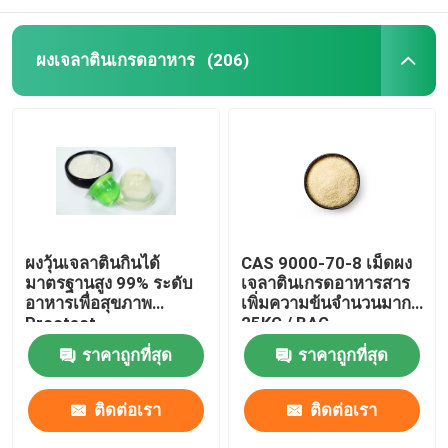
ผงเจลาตินเกรดอาหาร
(206)
ผงวุ้นเจลาตินกินได้
CAS 9000-70-8 เม็ดผง
มาตรฐานสูง 99% ระดับ
เจลาตินเกรดอาหารสาร
อาหารเพื่อสุขภาพ
เพิ่มความข้นจำนวนมาก
Proctect
25KG / BAG
ราคาถูกที่สุด
ราคาถูกที่สุด
ติดต่อเรา
ติดต่อเรา