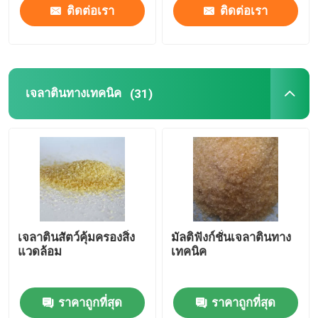
ติดต่อเรา
ติดต่อเรา
เจลาตินทางเทคนิค
(31)
เจลาตินสัตว์คุ้มครองสิ่ง
มัลติฟังก์ชั่นเจลาตินทาง
แวดล้อม
เทคนิค
ราคาถูกที่สุด
ราคาถูกที่สุด