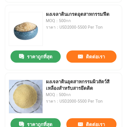
ผงเจลาตินเกรดอุตสาหกรรมฟีด
MOQ：500กก
ราคา：USD2000-5500 Per Ton
ราคาถูกที่สุด
ติดต่อเรา
ผงเจลาตินอุตสาหกรรมผิวสัตว์สี
เหลืองสำหรับสารยึดติด
MOQ：500กก
ราคา：USD2000-5500 Per Ton
ราคาถูกที่สุด
ติดต่อเรา