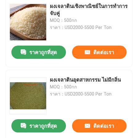
ผงเจลาตินเชิงพาณิชย์ในการทำการ
จับคู่
MOQ：500กก
ราคา：USD2000-5500 Per Ton
ราคาถูกที่สุด
ติดต่อเรา
ผงเจลาตินอุตสาหกรรม ไม่มีกลิ่น
MOQ：500กก
ราคา：USD2000-5500 Per Ton
ราคาถูกที่สุด
ติดต่อเรา