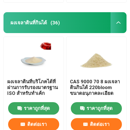
ผงเจลาตินที่กินได้
(36)
ผงเจลาตินที่บริโภคได้ที่
CAS 9000 70 8 ผงเจลา
ผ่านการรับรองมาตรฐาน
ตินกินได้ 220bloom
ISO สำหรับทำเค้ก
ขนาดอนุภาคละเอียด
ราคาถูกที่สุด
ราคาถูกที่สุด
ติดต่อเรา
ติดต่อเรา