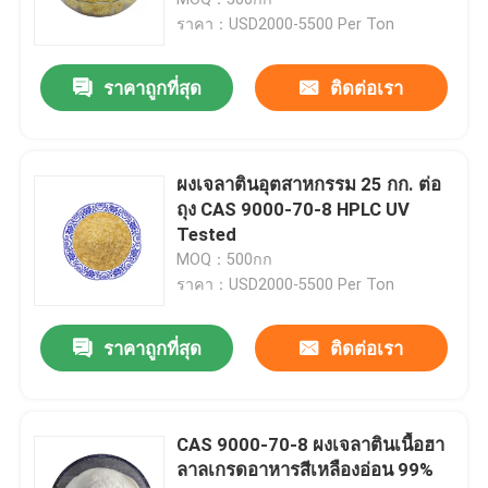
ราคา：USD2000-5500 Per Ton
ผงเจลาตินกระดูก
ราคาถูกที่สุด
ติดต่อเรา
ผงเจลาตินเนื้อ
ผงเจลาตินอุตสาหกรรม 25 กก. ต่อ
ฮาลาลเจลาตินผง
ถุง CAS 9000-70-8 HPLC UV
Tested
MOQ：500กก
ผงเจลาตินวัว
ราคา：USD2000-5500 Per Ton
กาวกระดูกสัตว์
ราคาถูกที่สุด
ติดต่อเรา
ผงเจลาตินหมู
CAS 9000-70-8 ผงเจลาตินเนื้อฮา
ลาลเกรดอาหารสีเหลืองอ่อน 99%
เจลาตินวัว