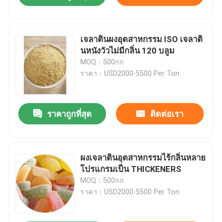
เจลาตินผงอุตสาหกรรม ISO เจลาติ
นหนังวัวไม่มีกลิ่น 120 บลูม
MOQ：500กก
ราคา：USD2000-5500 Per Ton
ราคาถูกที่สุด
ติดต่อเรา
ผงเจลาตินอุตสาหกรรมไร้กลิ่นหลาย
โปรแกรมเป็น THICKENERS
MOQ：500กก
ราคา：USD2000-5500 Per Ton