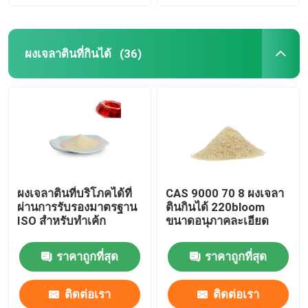
ผงเจลาตินที่กินได้
(36)
ผงเจลาตินที่บริโภคได้ที่
CAS 9000 70 8 ผงเจลา
ผ่านการรับรองมาตรฐาน
ตินกินได้ 220bloom
ISO สำหรับทำเค้ก
ขนาดอนุภาคละเอียด
ราคาถูกที่สุด
ราคาถูกที่สุด
ติดต่อเรา
ติดต่อเรา