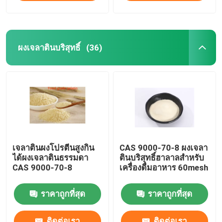
ผงเจลาตินบริสุทธิ์
(36)
เจลาตินผงโปรตีนสูงกิน
CAS 9000-70-8 ผงเจลา
ได้ผงเจลาตินธรรมดา
ตินบริสุทธิ์ฮาลาลสำหรับ
CAS 9000-70-8
เครื่องดื่มอาหาร 60mesh
ราคาถูกที่สุด
ราคาถูกที่สุด
ติดต่อเรา
ติดต่อเรา