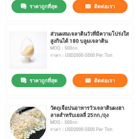
ราคาถูกที่สุด
ติดต่อเรา
ส่วนผสมเจลาตินวัวที่มีความโปร่งใส
สูงกินได้ 180 บลูมเจลาติน
MOQ：500กก
ราคา：USD2000-5500 Per Ton
ราคาถูกที่สุด
ติดต่อเรา
บ้าน
วัตถุเจือปนอาหารวัวเจลาตินผงฮา
ลาลสำหรับเยลลี่ 25กก./ถุง
เกี่ยวกับเรา
MOQ：500กก
ราคา：USD2000-5500 Per Ton
รายชื่อผู้ติดต่อ