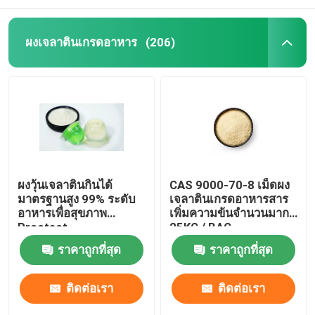
ผงเจลาตินเกรดอาหาร
(206)
ผงวุ้นเจลาตินกินได้
CAS 9000-70-8 เม็ดผง
มาตรฐานสูง 99% ระดับ
เจลาตินเกรดอาหารสาร
อาหารเพื่อสุขภาพ
เพิ่มความข้นจำนวนมาก
Proctect
25KG / BAG
ราคาถูกที่สุด
ราคาถูกที่สุด
ติดต่อเรา
ติดต่อเรา