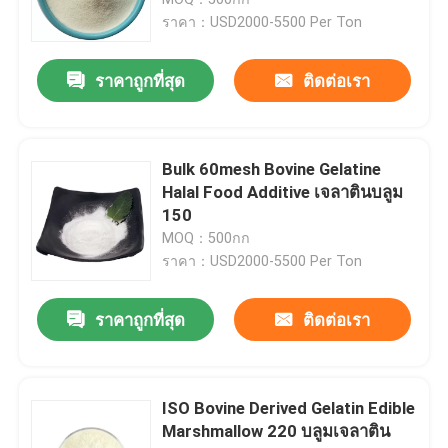
ราคา：USD2000-5500 Per Ton
ผงเจลาตินกระดูก
ราคาถูกที่สุด
ติดต่อเรา
ผงเจลาตินเนื้อ
Bulk 60mesh Bovine Gelatine
ฮาลาลเจลาตินผง
Halal Food Additive เจลาตินบลูม
150
MOQ：500กก
ผงเจลาตินวัว
ราคา：USD2000-5500 Per Ton
กาวกระดูกสัตว์
ราคาถูกที่สุด
ติดต่อเรา
ผงเจลาตินหมู
ISO Bovine Derived Gelatin Edible
Marshmallow 220 บลูมเจลาติน
เจลาตินวัว