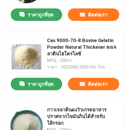
ราคาถูกที่สุด
ติดต่อเรา
ผลิตภัณฑ์
ผงเจลาตินเกรดอาหาร
Cas 9000-70-8 Bovine Gelatin
Powder Natural Thickener ผงเจ
ผงเจลาตินที่กินได้
ลาตินไฮโดรไลซ์
MOQ：500กก
ราคา：USD2000-5500 Per Ton
ผงเจลาตินบริสุทธิ์
ราคาถูกที่สุด
ติดต่อเรา
เจลาตินเนื้อฮาลาล
ผงเจลาตินอุตสาหกรรม
กาวเจลาตินผงวัวเกรดอาหาร
ปราศจากไขมันกินได้สำหรับ
ไส้กรอก
เจลาตินทางเทคนิค
MOQ：500กก