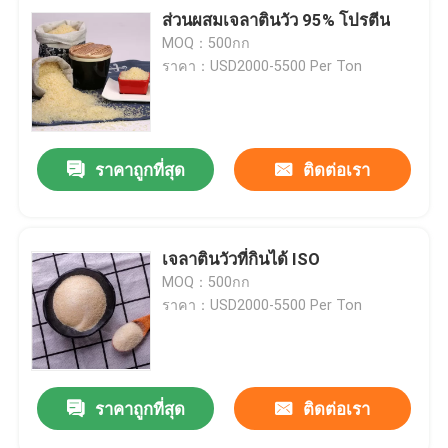
ส่วนผสมเจลาตินวัว 95% โปรตีน
MOQ：500กก
ราคา：USD2000-5500 Per Ton
ราคาถูกที่สุด
ติดต่อเรา
เจลาตินวัวที่กินได้ ISO
MOQ：500กก
ราคา：USD2000-5500 Per Ton
ราคาถูกที่สุด
ติดต่อเรา