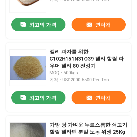
골형 젤라틴 파우더
최고의 가격
연락처
소고기 젤라틴 분말
젤리 과자를 위한
할랄 젤라틴 분말
C102H151N31O39 젤리 할랄 파
우더 젤리 80 전성기
MOQ：500kgs
소 젤라틴 파우더
가격：USD2000-5500 Per Ton
동물 뼈 접착제
최고의 가격
연락처
돼지고기류 젤라틴 분말
가방 당 가벼운 누르스름한 쇠고기
할랄 젤라틴 분말 노동 위생 25Kg
소 젤리