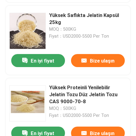
Yüksek Saflıkta Jelatin Kapsül
25kg
MOQ：500KG
Fiyat：USD2000-5500 Per Ton
En iyi fiyat
Bize ulaşın
Yüksek Proteinli Yenilebilir
Jelatin Tozu Düz Jelatin Tozu
CAS 9000-70-8
MOQ：500KG
Fiyat：USD2000-5500 Per Ton
En iyi fiyat
Bize ulaşın