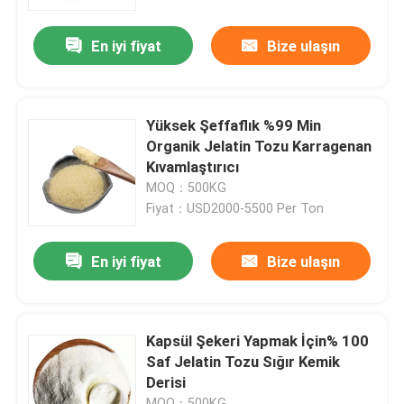
En iyi fiyat
Bize ulaşın
Ürünler
Gıda Sınıfı Jelatin Tozu
Yüksek Şeffaflık %99 Min
Organik Jelatin Tozu Karragenan
Yenilebilir Jelatin Tozu
Kıvamlaştırıcı
MOQ：500KG
Fiyat：USD2000-5500 Per Ton
Saf Jelatin Tozu
En iyi fiyat
Bize ulaşın
Helal Sığır Jelatini
Endüstriyel Jelatin Tozu
Kapsül Şekeri Yapmak İçin% 100
Saf Jelatin Tozu Sığır Kemik
Derisi
Teknik Jelatin
MOQ：500KG