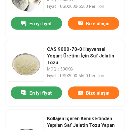
Fiyat：USD2000-5500 Per Ton
Kemik Jelatin Tozu
En iyi fiyat
Bize ulaşın
Sığır Jelatin Tozu
CAS 9000-70-8 Hayvansal
Helal Jelatin Tozu
Yoğurt Üretimi İçin Saf Jelatin
Tozu
MOQ：500KG
Sığır Jelatin Tozu
Fiyat：USD2000-5500 Per Ton
Hayvan Kemik Yapıştırıcısı
En iyi fiyat
Bize ulaşın
Domuz Jelatin Tozu
Kollajen İçeren Kemik Etinden
Yapılan Saf Jelatin Tozu Yapan
Sığır Jelatini