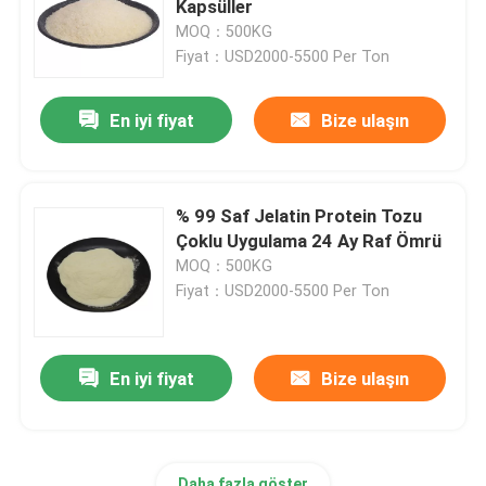
Kapsüller
MOQ：500KG
Fiyat：USD2000-5500 Per Ton
En iyi fiyat
Bize ulaşın
% 99 Saf Jelatin Protein Tozu
Çoklu Uygulama 24 Ay Raf Ömrü
MOQ：500KG
Fiyat：USD2000-5500 Per Ton
En iyi fiyat
Bize ulaşın
Daha fazla göster