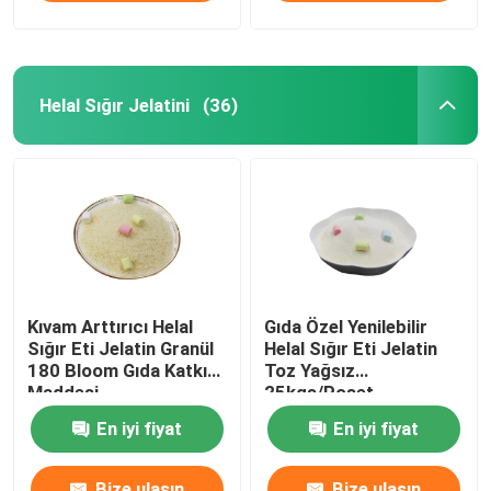
Helal Sığır Jelatini
(36)
Kıvam Arttırıcı Helal
Gıda Özel Yenilebilir
Sığır Eti Jelatin Granül
Helal Sığır Eti Jelatin
180 Bloom Gıda Katkı
Toz Yağsız
Maddesi
25kgs/Poşet
En iyi fiyat
En iyi fiyat
Bize ulaşın
Bize ulaşın