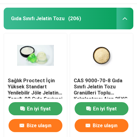
Gıda Sınıfı Jelatin Tozu
(206)
Sağlık Proctect İçin
CAS 9000-70-8 Gıda
Yüksek Standart
Sınıfı Jelatin Tozu
Yenilebilir Jöle Jelatin
Granülleri Toplu
Tozu% 99 Gıda Seviyesi
Kalınlaştırıcı Ajan 25KG
/ TORBA
En iyi fiyat
En iyi fiyat
Bize ulaşın
Bize ulaşın