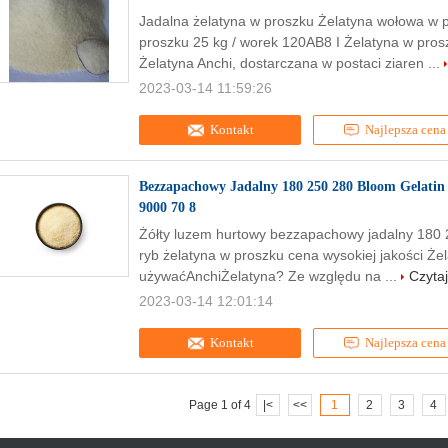
Jadalna żelatyna w proszku Żelatyna wołowa w 
proszku 25 kg / worek 120AB8 I Żelatyna w pros
Żelatyna Anchi, dostarczana w postaci ziaren ...
2023-03-14 11:59:26
Kontakt
Najlepsza cena
Bezzapachowy Jadalny 180 250 280 Bloom Gelatin Ż
9000 70 8
Żółty luzem hurtowy bezzapachowy jadalny 180 
ryb żelatyna w proszku cena wysokiej jakości Że
używaćAnchiŻelatyna? Ze względu na ...
Czytaj
2023-03-14 12:01:14
Kontakt
Najlepsza cena
Page 1 of 4
|<
<<
1
2
3
4