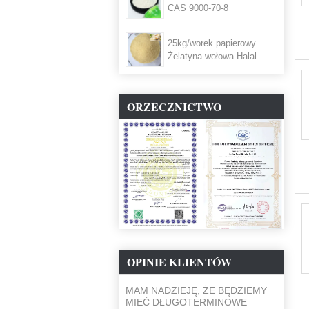
CAS 9000-70-8
25kg/worek papierowy
Żelatyna wołowa Halal
ORZECZNICTWO
OPINIE KLIENTÓW
MAM NADZIEJĘ, ŻE BĘDZIEMY
MIEĆ DŁUGOTERMINOWE