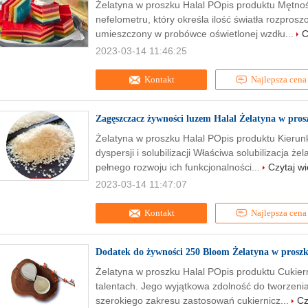
Żelatyna w proszku Halal POpis produktu Mętno
nefelometru, który określa ilość światła rozpro
umieszczony w probówce oświetlonej wzdłu...
C
2023-03-14 11:46:25
Kontakt
Najlepsza cena
Zagęszczacz żywności luzem Halal Żelatyna w pro
Żelatyna w proszku Halal POpis produktu Kierun
dyspersji i solubilizacji Właściwa solubilizacja że
pełnego rozwoju ich funkcjonalności...
Czytaj wi
2023-03-14 11:47:07
Kontakt
Najlepsza cena
Dodatek do żywności 250 Bloom Żelatyna w proszk
Żelatyna w proszku Halal POpis produktu Cukiern
talentach. Jego wyjątkowa zdolność do tworzeni
szerokiego zakresu zastosowań cukiernicz...
Cz