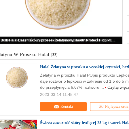
Halal Żelatyna w proszku o wysokiej czystości, bezbarwna i bezwonna
latyna W Proszku Halal
(32)
Halal Żelatyna w proszku o wysokiej czystości, b
Żelatyna w proszku Halal POpis produktu Lepko
daje roztwór o lepkości w zakresie od 1,5 do 5 m
do przepłynięcia 6,67% roztworu ...
Czytaj więc
2023-03-14 11:45:47
Kontakt
Najlepsza cena
Świeża zawartość skóry bydlęcej 25 kg / worek Hal