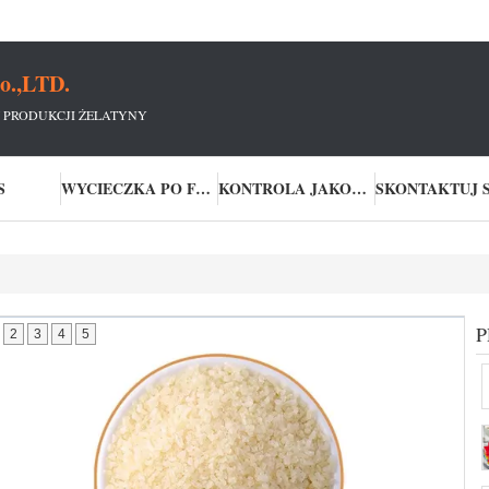
o.,LTD.
 PRODUKCJI ŻELATYNY
S
WYCIECZKA PO FABRYCE
KONTROLA JAKOŚCI
2
3
4
5