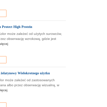
 Protect High Protein
Kolor może zależeć od użytych surowców,
 przez obserwację wzrokową, gdzie jest
więcej
k żelatynowy Wielokrotnego użytku
olor może zależeć od zastosowanych
niana albo przez obserwację wizualną, w
ięcej