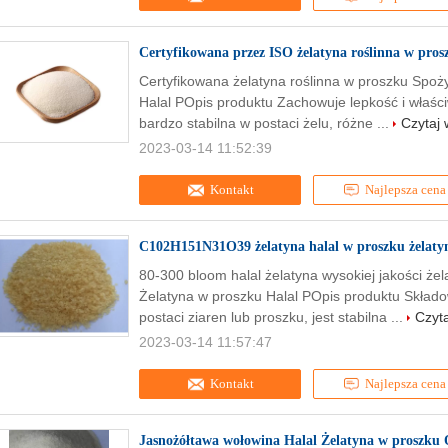
Certyfikowana przez ISO żelatyna roślinna w pros
Certyfikowana żelatyna roślinna w proszku Spoż
Halal POpis produktu Zachowuje lepkość i właści
bardzo stabilna w postaci żelu, różne ...
Czytaj 
2023-03-14 11:52:39
Kontakt
Najlepsza cena
C102H151N31O39 żelatyna halal w proszku żelatyn
80-300 bloom halal żelatyna wysokiej jakości żel
Żelatyna w proszku Halal POpis produktu Składo
postaci ziaren lub proszku, jest stabilna ...
Czyta
2023-03-14 11:57:47
Kontakt
Najlepsza cena
Jasnożółtawa wołowina Halal Żelatyna w proszku