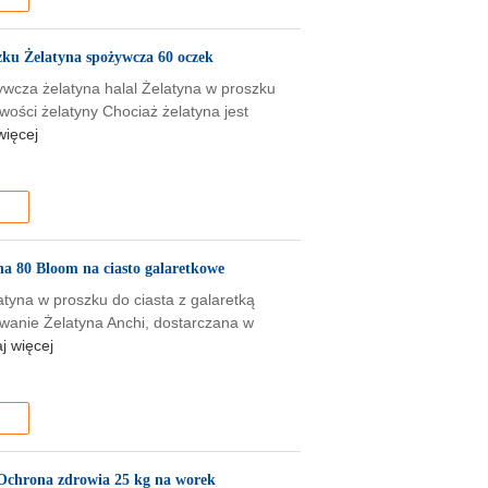
zku Żelatyna spożywcza 60 oczek
ywcza żelatyna halal Żelatyna w proszku
wości żelatyny Chociaż żelatyna jest
więcej
a 80 Bloom na ciasto galaretkowe
atyna w proszku do ciasta z galaretką
wanie Żelatyna Anchi, dostarczana w
j więcej
 Ochrona zdrowia 25 kg na worek