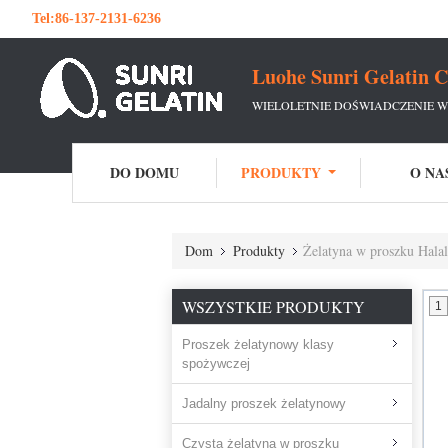
Tel:
86-137-2131-6236
Luohe Sunri Gelatin C
WIELOLETNIE DOŚWIADCZENIE W
DO DOMU
PRODUKTY
O NA
Dom
Produkty
Żelatyna w proszku Halal
WSZYSTKIE PRODUKTY
1
Proszek żelatynowy klasy
spożywczej
Jadalny proszek żelatynowy
Czysta żelatyna w proszku