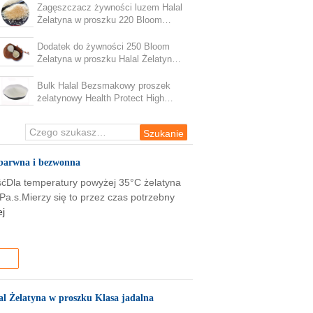
Zagęszczacz żywności luzem Halal
Żelatyna w proszku 220 Bloom
Bezpłatna próbka
Dodatek do żywności 250 Bloom
Żelatyna w proszku Halal Żelatyna
w proszku do piekarni
Bulk Halal Bezsmakowy proszek
żelatynowy Health Protect High
Protein
ezbarwna i bezwonna
śćDla temperatury powyżej 35°C żelatyna
Pa.s.Mierzy się to przez czas potrzebny
ej
al Żelatyna w proszku Klasa jadalna