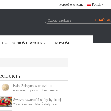
Poproś o wycenę
Polish
SKONTAKTUJ SIĘ Z NAMI
POPROŚ O WYCENĘ
NOWOŚCI
PRODUKTY
Halal Żelatyna w proszku o
wysokiej czystości, bezbarwna i
bezwonna
Świeża zawartość skóry bydlęcej
25 kg / worek Halal Żelatyna w
proszku Klasa jadalna