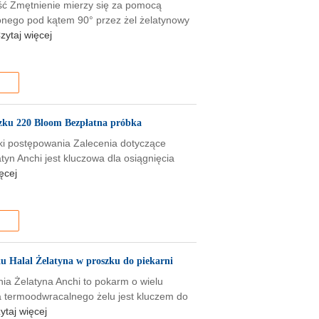
ść Zmętnienie mierzy się za pomocą
szonego pod kątem 90° przez żel żelatynowy
zytaj więcej
szku 220 Bloom Bezpłatna próbka
ki postępowania Zalecenia dotyczące
latyn Anchi jest kluczowa dla osiągnięcia
ęcej
u Halal Żelatyna w proszku do piekarni
ia Żelatyna Anchi to pokarm o wielu
a termoodwracalnego żelu jest kluczem do
ytaj więcej