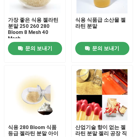
공장 투어
가장 좋은 식용 젤라틴
식용 식품급 소산물 젤
분말 250 260 280
라틴 분말
Bloom 8 Mesh 40
품질 관리
Mesh
문의 보내기
문의 보내기
저희와 연락
뉴스
인용 을 요청 하십시오
식품 등급 젤라틴 분말
식용 280 Bloom 식품
산업기술 향이 없는 젤
등급 젤라틴 분말 아이
라틴 분말 젤리 공장 직
식용인 젤라틴 분말