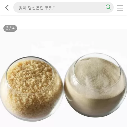
2
/
4