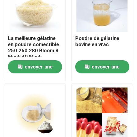
Visite de l'usine
Contrôle de la qualité
La meilleure gélatine
Poudre de gélatine
en poudre comestible
bovine en vrac
250 260 280 Bloom 8
Nous contacter
Mesh 40 Mesh
envoyer une
envoyer une
Nouvelles
demande
demande
Demandez un devis
Poudre de gélatine de catégorie comestible
Poudre comestible de gélatine