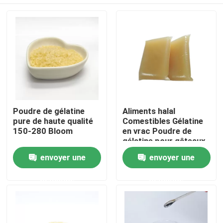
Poudre de gélatine
Aliments halal
pure de haute qualité
Comestibles Gélatine
150-280 Bloom
en vrac Poudre de
gélatine pour gâteaux
Jus et desserts
À la maison
envoyer une
envoyer une
demande
demande
Produits
À propos de nous