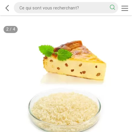
2
/
4