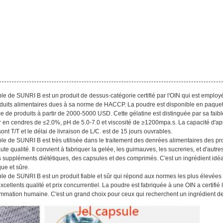
le de SUNRI B est un produit de dessus-catégorie certifié par l'OIN qui est emplo
oduits alimentaires dues à sa norme de HACCP. La poudre est disponible en paque
e produits à partir de 2000-5000 USD. Cette gélatine est distinguée par sa faibl
 en cendres de ≤2.0%, pH de 5.0-7.0 et viscosité de ≥1200mpa.s. La capacité d'app
t T/T et le délai de livraison de L/C. est de 15 jours ouvrables.
e de SUNRI B est très utilisée dans le traitement des denrées alimentaires des produ
 qualité. Il convient à fabriquer la gelée, les guimauves, les sucreries, et d'autre
uppléments diététiques, des capsules et des comprimés. C'est un ingrédient idéal
ue et sûre.
e de SUNRI B est un produit fiable et sûr qui répond aux normes les plus élevées d
cellents qualité et prix concurrentiel. La poudre est fabriquée à une OIN a certifié l
ommation humaine. C'est un grand choix pour ceux qui recherchent un ingrédient de n