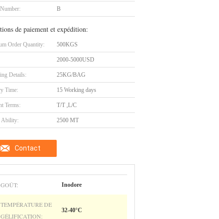
 Number:
B
tions de paiement et expédition:
m Order Quantity:
500KGS
2000-5000USD
ing Details:
25KG/BAG
ry Time:
15 Working days
t Terms:
T/T ,L/C
Ability:
2500 MT
Contact
GOÛT:
Inodore
TEMPÉRATURE DE
32-40°C
GÉLIFICATION: