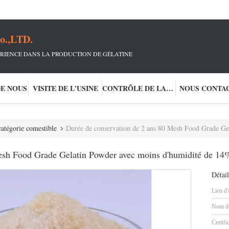
o.,LTD.
RIENCE DANS LA PRODUCTION DE GÉLATINE
DE NOUS
VISITE DE L'USINE
CONTRÔLE DE LA QUALITÉ
NOUS CONTA
catégorie comestible
Durée de conservation de 2 ans 80 Mesh Food Grade Ge
esh Food Grade Gelatin Powder avec moins d'humidité de 14
Détail
Lieu d'
Nom de
Certifi