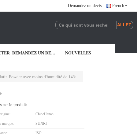
Demandez un devis
French
CTER
DEMANDEZ UN DEVIS
NOUVELLES
latin Powder avec moins d'humidité de 14%
%
s sur le produit:
origine:
ChineHenan
 marque:
SUNRI
cation:
ISO