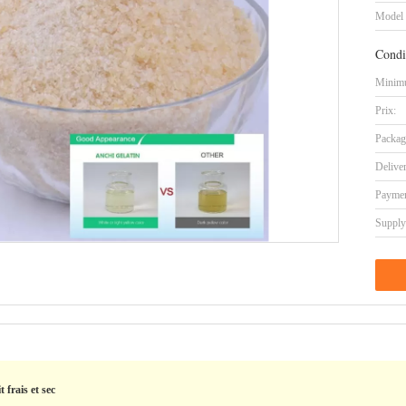
Model
Condi
Minimu
Prix:
Packag
Delive
Paymen
Supply 
frais et sec