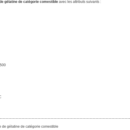
de gélatine de catégorie comestible
avec les attributs suivants :
2500
C
e de gélatine de catégorie comestible