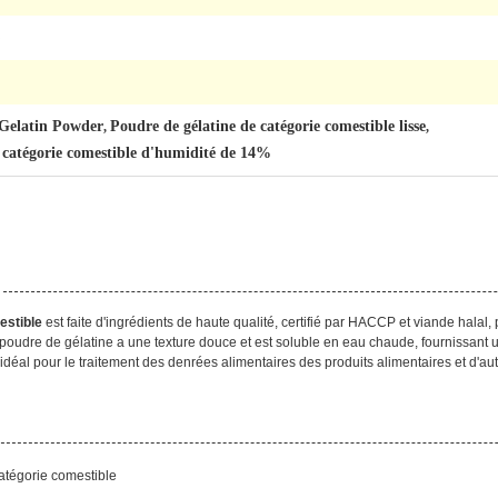
Gelatin Powder
Poudre de gélatine de catégorie comestible lisse
,
,
 catégorie comestible d'humidité de 14%
estible
est faite d'ingrédients de haute qualité, certifié par HACCP et viande halal,
te poudre de gélatine a une texture douce et est soluble en eau chaude, fournissant
x idéal pour le traitement des denrées alimentaires des produits alimentaires et d'aut
atégorie comestible