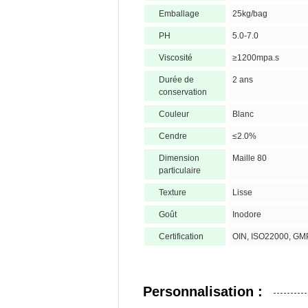
Emballage
25kg/bag
PH
5.0-7.0
Viscosité
≥1200mpa.s
Durée de
2 ans
conservation
Couleur
Blanc
Cendre
≤2.0%
Dimension
Maille 80
particulaire
Texture
Lisse
Goût
Inodore
Certification
OIN, ISO22000, GM
Personnalisation :