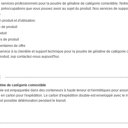
s services professionnels pour la poudre de gélatine de catégorie comestible. Not
u préoccupations que vous pouvez avoir au sujet du produit. Nos services de suppor
e
 produit et d'utilisation
 de produit
oduit
es de produit
entaires de offre
rvice à la clientèle et support technique pour la poudre de gélatine de catégorie 
roduit, svp contactez-nous aujourd'hui.
:
tine de catégorie comestible
le est empaquetée dans des conteneurs à haute teneur et hermétiques pour assurer l
 en carton pour l'expédition. Le carton d'expédition double-est enveloppé avec le
l possible détérioration pendant le transit.