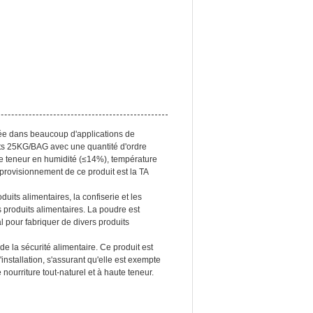
yée dans beaucoup d'applications de
ts 25KG/BAG avec une quantité d'ordre
e teneur en humidité (≤14%), température
rovisionnement de ce produit est la TA
its alimentaires, la confiserie et les
s produits alimentaires. La poudre est
 pour fabriquer de divers produits
e la sécurité alimentaire. Ce produit est
'installation, s'assurant qu'elle est exempte
ourriture tout-naturel et à haute teneur.