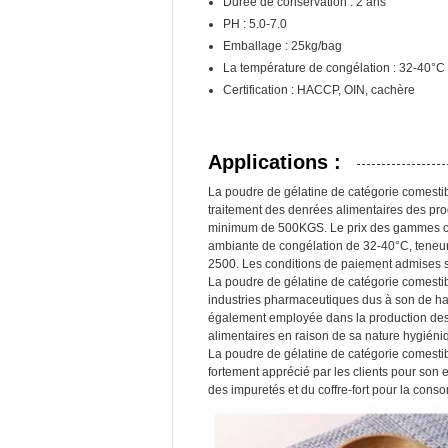
Durée de conservation : 2 ans
PH : 5.0-7.0
Emballage : 25kg/bag
La température de congélation : 32-40°C
Certification : HACCP, OIN, cachère
Applications :
La poudre de gélatine de catégorie comestib
traitement des denrées alimentaires des pr
minimum de 500KGS. Le prix des gammes ce d
ambiante de congélation de 32-40°C, teneur
2500. Les conditions de paiement admises son
La poudre de gélatine de catégorie comestibl
industries pharmaceutiques dus à son de haute
également employée dans la production des s
alimentaires en raison de sa nature hygiéniq
La poudre de gélatine de catégorie comestibl
fortement apprécié par les clients pour son ex
des impuretés et du coffre-fort pour la cons