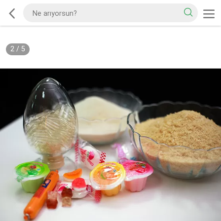
2
/
5