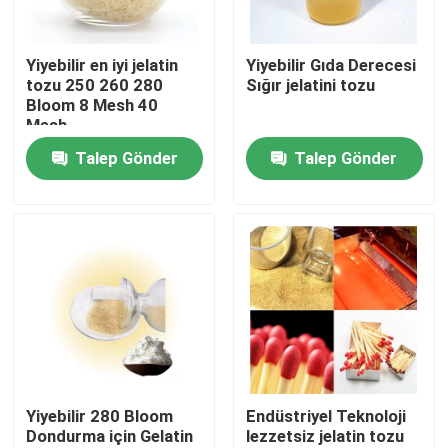
Fabrika turu
Yiyebilir en iyi jelatin
Yiyebilir Gıda Derecesi
tozu 250 260 280
Sığır jelatini tozu
Bloom 8 Mesh 40
Kalite Kontrolü
Mesh
Talep Gönder
Talep Gönder
Bizimle İletişim
Haberler
Bir İndirim İste
Gıda Sınıfı Jelatin Tozu
Yiyebilir 280 Bloom
Endüstriyel Teknoloji
Dondurma için Gelatin
lezzetsiz jelatin tozu
Yenilebilir Jelatin Tozu