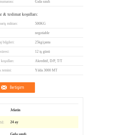
numarası:
Gıda sınıfı
 & teslimat koşulları:
ariş miktarı:
500KG
negotiable
 bilgileri:
25kg/çanta
süresi:
12 iş günü
koşulları:
Akreditif, D/P, T/T
k temini:
Yılda 3000 MT
İletişim
Jelatin
SI:
24 ay
Gıda sınıfı