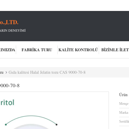
o.,LTD.
ARIN DENEYIMI
KIMIZDA
FABRIKA TURU
KALITE KONTROLÜ
BIZIMLE İLET
ozu
Gıda kalitesi Halal Jelatin tozu CAS 9000-70-8
 9000-70-8
Ürün a
Menşe 
Marka 
Sertifi