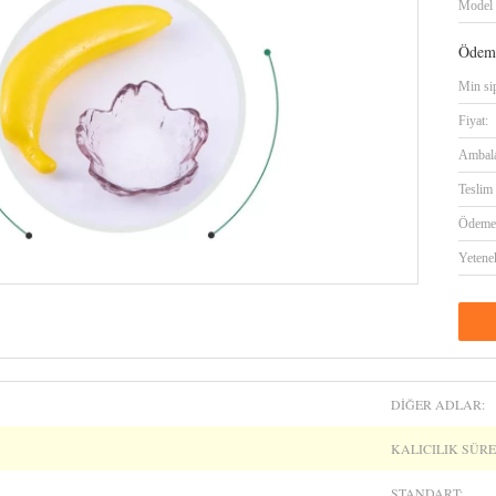
Model 
Ödeme
Min sip
Fiyat:
Ambalaj
Teslim 
Ödeme 
Yetene
DIĞER ADLAR:
KALICILIK SÜRE
STANDART: