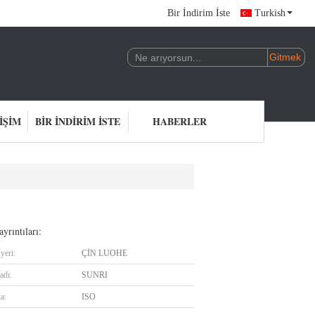
Bir İndirim İste
Turkish
IŞIM
BIR İNDIRIM İSTE
HABERLER
yrıntıları:
yeri:
ÇİN LUOHE
adı:
SUNRI
ka:
ISO