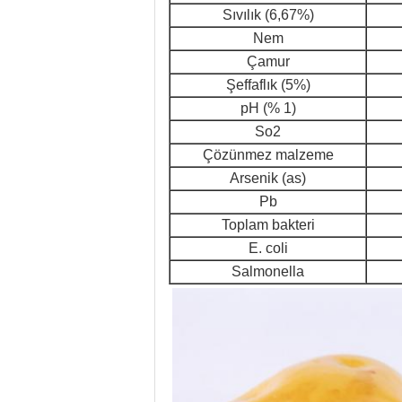
Sıvılık (6,67%)
Nem
Çamur
Şeffaflık (5%)
pH (% 1)
So2
Çözünmez malzeme
Arsenik (as)
Pb
Toplam bakteri
E. coli
Salmonella