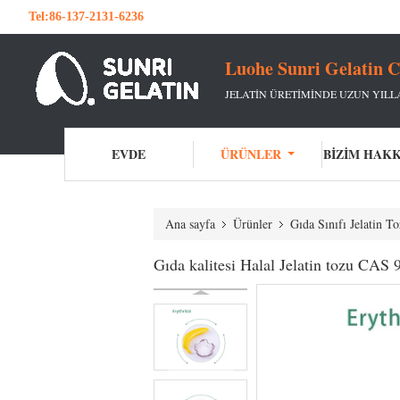
Tel:
86-137-2131-6236
Luohe Sunri Gelatin C
JELATIN ÜRETIMINDE UZUN YILL
EVDE
ÜRÜNLER
BIZIM HAK
Ana sayfa
Ürünler
Gıda Sınıfı Jelatin T
Gıda kalitesi Halal Jelatin tozu CAS