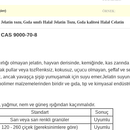
ÖRNEK:
göre)
Jelatin tozu
Gıda sınıfı Halal Jelatin Tozu
Gıda kalitesi Halal Celatin
,
,
zu CAS 9000-70-8
ırlığı olmayan jelatin, hayvan derisinde, kemiğinde, kas zarında
lak pullar veya tozRenksiz, kokusuz, uçucu olmayan, şeffaf ve se
ancak yavaşça şişip yumuşamak için suyu emer.Jelatin suyun ağ
polimer malzemelerinden biridir ve gıda, tıp ve kimyasal endüstri
, yağmur, nem ve güneş ışığından kaçınmalıdır.
Standart
Sonuç
Sarı veya sarı renkli granüler
Uyumlu
120 - 260 çiçek (gereksinimlere göre)
Uyumlu