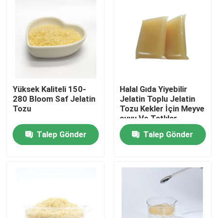
Yüksek Kaliteli 150-
Halal Gıda Yiyebilir
280 Bloom Saf Jelatin
Jelatin Toplu Jelatin
Tozu
Tozu Kekler İçin Meyve
suyu Ve Tatlılar
Talep Gönder
Talep Gönder
Evde
Ürün
Bizim Hakkımızda