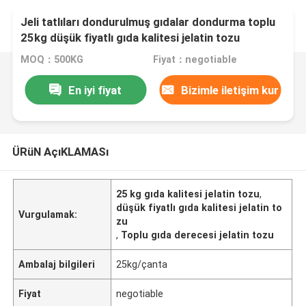
Jeli tatlıları dondurulmuş gıdalar dondurma toplu
25kg düşük fiyatlı gıda kalitesi jelatin tozu
MOQ：500KG
Fiyat：negotiable
En iyi fiyat
Bizimle iletişim kur
ÜRüN AçıKLAMASı
25 kg gıda kalitesi jelatin tozu
,
düşük fiyatlı gıda kalitesi jelatin to
Vurgulamak:
zu
,
Toplu gıda derecesi jelatin tozu
Ambalaj bilgileri
25kg/çanta
Fiyat
negotiable