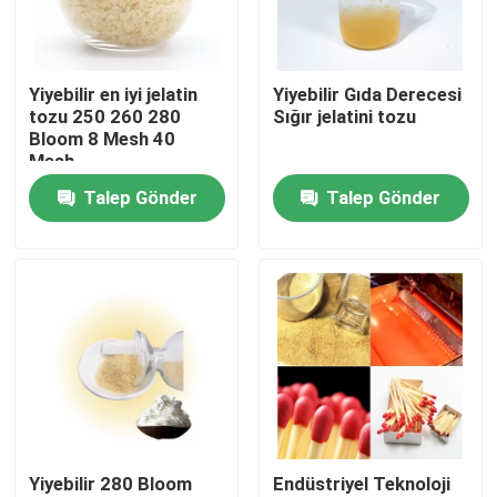
Fabrika turu
Yiyebilir en iyi jelatin
Yiyebilir Gıda Derecesi
tozu 250 260 280
Sığır jelatini tozu
Kalite Kontrolü
Bloom 8 Mesh 40
Mesh
Talep Gönder
Talep Gönder
Bizimle İletişim
Haberler
Bir İndirim İste
Gıda Sınıfı Jelatin Tozu
Yiyebilir 280 Bloom
Endüstriyel Teknoloji
Yenilebilir Jelatin Tozu