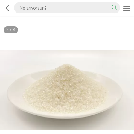
2
/
4