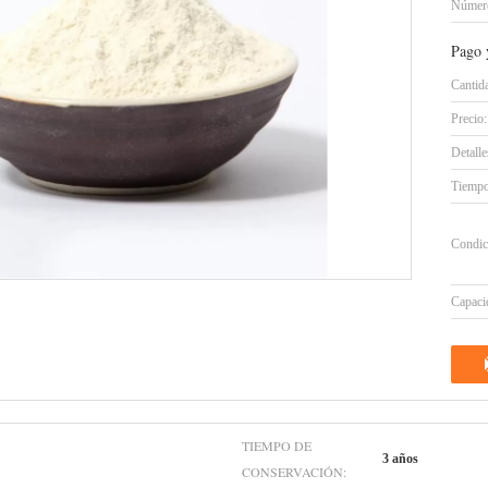
Número
Pago 
Cantid
Precio:
Detall
Tiempo
Condic
Capacid
TIEMPO DE
3 años
CONSERVACIÓN: