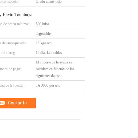
 de modelo:
Grado alimenticio
y Envío Términos:
ad de orden mínima:
500 kilos
negotiable
es de empaquetado:
25 kg/saco
 de entrega:
12 días laborables
El importe de la ayuda se
iones de pago:
calculará en función de los
siguientes datos:
ad de la fuente:
TA 3000 por año
Contacto