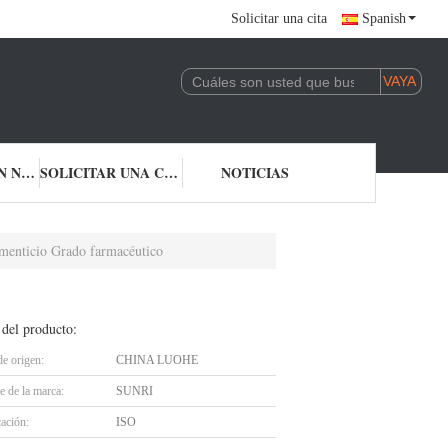
Solicitar una cita
Spanish
CONTACTA CON NOSOTROS
SOLICITAR UNA CITA
NOTICIAS
imenticio Grado farmacéutico
 del producto:
de origen:
CHINA LUOHE
 de la marca:
SUNRI
cación:
ISO