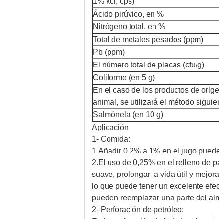
1% kcl, cps)
Ácido pirúvico, en %
Nitrógeno total, en %
Total de metales pesados (ppm)
Pb (ppm)
El número total de placas (cfu/g)
Coliforme (en 5 g)
En el caso de los productos de orig
animal, se utilizará el método siguie
Salmónela (en 10 g)
Aplicación
1- Comida:
1.Añadir 0,2% a 1% en el jugo puede 
2.El uso de 0,25% en el relleno de p
suave, prolongar la vida útil y mejo
lo que puede tener un excelente efec
pueden reemplazar una parte del al
2- Perforación de petróleo: