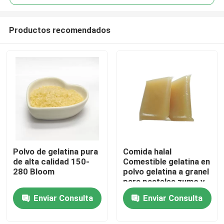
Productos recomendados
Polvo de gelatina pura
Comida halal
Inicio
de alta calidad 150-
Comestible gelatina en
280 Bloom
polvo gelatina a granel
para pasteles zumo y
Sobre nosotros
postres
Enviar Consulta
Enviar Consulta
Contactos