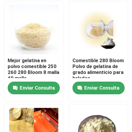
Productos
Polvo de la gelatina de la categoría alimenticia
Polvo comestible de la gelatina
Mejor gelatina en
Comestible 280 Bloom
polvo comestible 250
Polvo de gelatina de
260 280 Bloom 8 malla
grado alimenticio para
Polvo puro de la gelatina
40 malla
helados
Enviar Consulta
Enviar Consulta
Gelatina Halal de la carne de vaca
Polvo industrial de la gelatina
Gelatina técnica