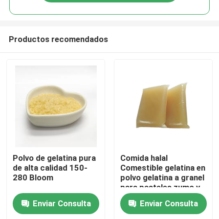
Productos recomendados
En casa
Polvo de gelatina pura
Comida halal
de alta calidad 150-
Comestible gelatina en
280 Bloom
polvo gelatina a granel
Productos
para pasteles zumo y
postres
Enviar Consulta
Enviar Consulta
Sobre nosotros