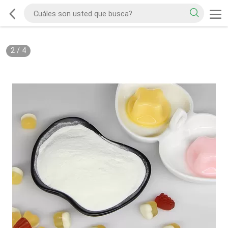
2
/
4