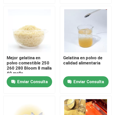
Recorrido por la fábrica
Control de calidad
Contacta con nosotros
Mejor gelatina en
Gelatina en polvo de
polvo comestible 250
calidad alimentaria
Noticias
260 280 Bloom 8 malla
40 malla
Solicitar una cita
Enviar Consulta
Enviar Consulta
Polvo de la gelatina de la categoría alimenticia
Polvo comestible de la gelatina