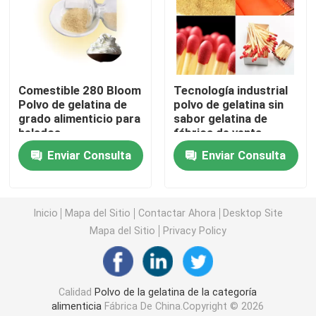
Polvo puro de la gelatina
Gelatina Halal de la carne de vaca
Comestible 280 Bloom
Tecnología industrial
Polvo de gelatina de
polvo de gelatina sin
grado alimenticio para
sabor gelatina de
Polvo industrial de la gelatina
helados
fábrica de venta
directa
Enviar Consulta
Enviar Consulta
Gelatina técnica
Inicio
Mapa del Sitio
Contactar Ahora
Desktop Site
polvo de la gelatina del hueso
Mapa del Sitio
Privacy Policy
Polvo de la gelatina de la carne de vaca
Calidad
Polvo de la gelatina de la categoría
Polvo Halal de la gelatina
alimenticia
Fábrica De China.Copyright © 2026