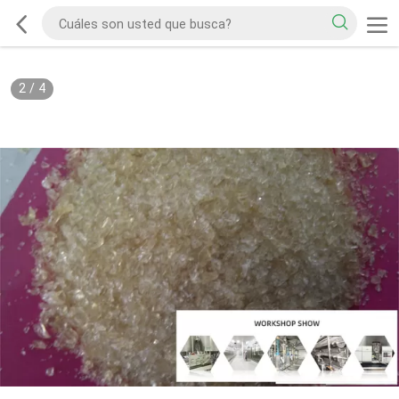
2
/
4