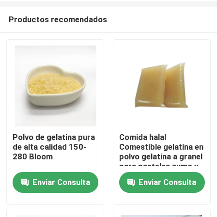
Productos recomendados
Polvo de gelatina pura
Comida halal
de alta calidad 150-
Comestible gelatina en
En casa
280 Bloom
polvo gelatina a granel
para pasteles zumo y
postres
Enviar Consulta
Enviar Consulta
Productos
Sobre nosotros