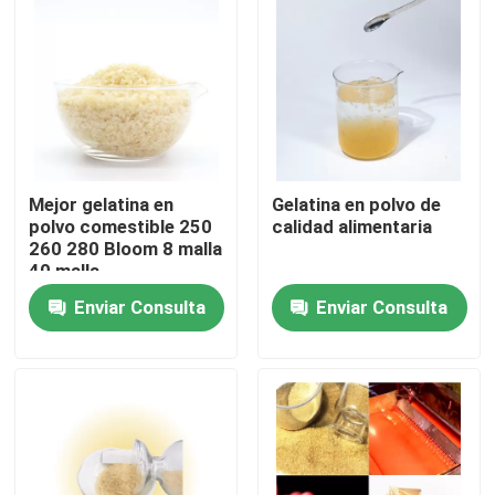
Recorrido por la fábrica
Control de calidad
Contacta con nosotros
Mejor gelatina en
Gelatina en polvo de
polvo comestible 250
calidad alimentaria
260 280 Bloom 8 malla
40 malla
Noticias
Enviar Consulta
Enviar Consulta
Solicitar una cita
Polvo de la gelatina de la categoría alimenticia
Polvo comestible de la gelatina