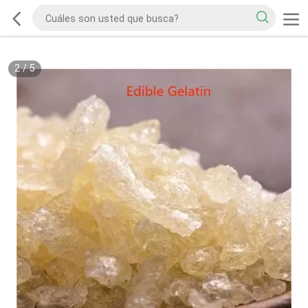
2
/
5