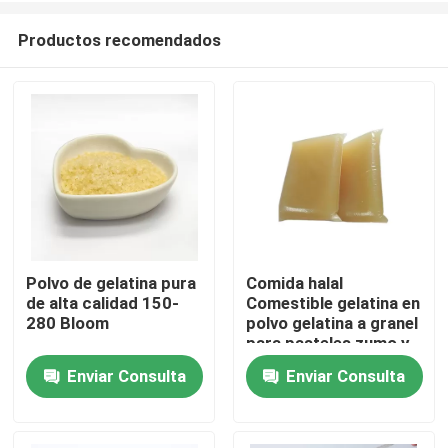
Productos recomendados
Polvo de gelatina pura
Comida halal
de alta calidad 150-
Comestible gelatina en
Inicio
280 Bloom
polvo gelatina a granel
para pasteles zumo y
postres
Enviar Consulta
Enviar Consulta
Sobre nosotros
Contactos