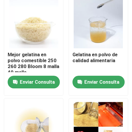
Productos
Polvo de la gelatina de la categoría alimenticia
Polvo comestible de la gelatina
Mejor gelatina en
Gelatina en polvo de
polvo comestible 250
calidad alimentaria
260 280 Bloom 8 malla
40 malla
Polvo puro de la gelatina
Enviar Consulta
Enviar Consulta
Gelatina Halal de la carne de vaca
Polvo industrial de la gelatina
Gelatina técnica