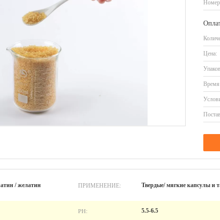
Номер
Оплат
Количе
Цена:
Упаков
Время 
Услови
Постав
ПРИМЕНЕНИЕ:
атин / желатин
Твердые/ мягкие капсулы и 
PH:
5.5-6.5