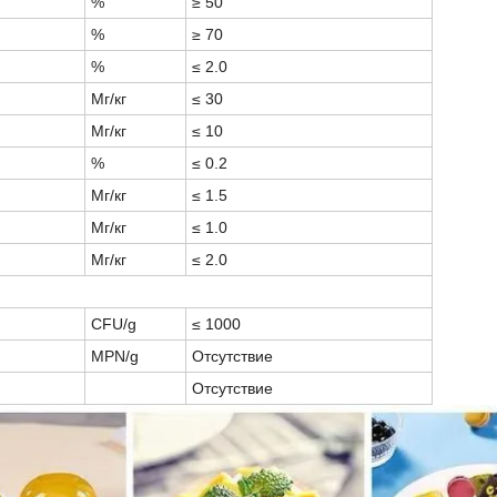
%
≥ 50
%
≥ 70
%
≤ 2.0
Мг/кг
≤ 30
Мг/кг
≤ 10
%
≤ 0.2
Мг/кг
≤ 1.5
Мг/кг
≤ 1.0
Мг/кг
≤ 2.0
CFU/g
≤ 1000
MPN/g
Отсутствие
Отсутствие