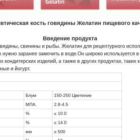
втическая кость говядины Желатин пищевого ка
Введение продукта
овядины, свинины и рыбы. Желатин для рецептурного испол
х нужно заранее замочить в воде.Он широко используется в
 кондитерских изделий, а также в других продуктах, таких
ые и йогурт.
Блум
150-250 Цветение
МПА.
2.8-4.5
%
≤ 10.0
%
≤ 14.0
мм
≥ 500