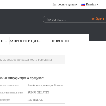
Запросите цитату
Russian
СВЯЖИТЕСЬ С НАМИ
ЗАПРОСИТЕ ЦИТАТУ
НОВОСТИ
 фармацевтическая кость говядины
обная информация о продукте:
 происхождения:
Китайская провинция Хэнань
нное наименование:
SUNRI GELATIN
фикация:
ISO HALAL