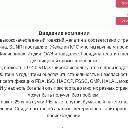
Введение компании
высококачественный говяжий желатин в соответствии с тр
ина, SUNRI поставляет Желатин КРС многим крупным произ
Филиппинах, Индии, ОАЭ и так далее.
Говядина-гелатин яв
для пищевой промышленности.
, вязкость 1.0-4.0 мПа.s широко используются в производ
0 тонн в год, чтобы обеспечить стабильность и безопасност
 сертификацию FDA, ISO, HACCP, FSSC, GMP, HALAL, може
И у нас есть богатый опыт экспорта во многих разных стран
может быть получен без проблем..
пакет: 25 кг на сумку, PE-пакет внутри, бумажный пакет сна
ния: Свидетельство об анализе; ветеринарно-санитарное 
происхождении.