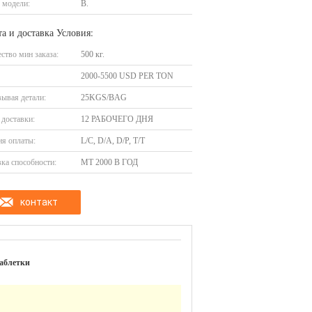
 модели:
В.
а и доставка Условия:
ство мин заказа:
500 кг.
2000-5500 USD PER TON
ывая детали:
25KGS/BAG
доставки:
12 РАБОЧЕГО ДНЯ
я оплаты:
L/C, D/A, D/P, T/T
ка способности:
MT 2000 В ГОД
контакт
таблетки