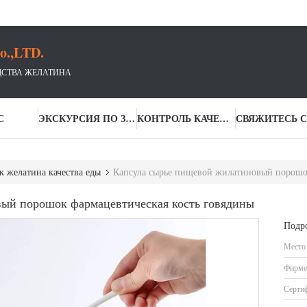
o.,LTD.
ДСТВА ЖЕЛАТИНА
С
ЭКСКУРСИЯ ПО ЗАВОДУ
КОНТРОЛЬ КАЧЕСТВА
 желатина качества еды
Капсула сырье пищевой жилатиновый порошок
ый порошок фармацевтическая кость говядины
Подр
Место
Фирме
Серти