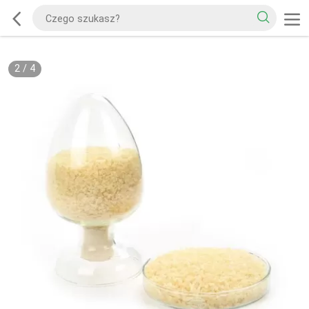
2
/
4