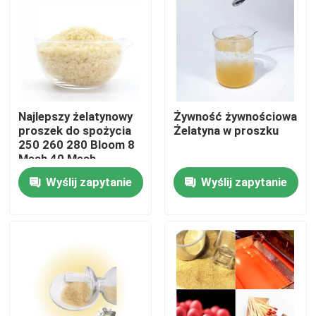
Wycieczka po fabryce
Kontrola jakości
Najlepszy żelatynowy
Żywność żywnościowa
Skontaktuj się z nami
proszek do spożycia
Żelatyna w proszku
250 260 280 Bloom 8
Mesh 40 Mesh
Nowości
Wyślij zapytanie
Wyślij zapytanie
Poproś o wycenę
Proszek żelatynowy klasy spożywczej
Jadalny proszek żelatynowy