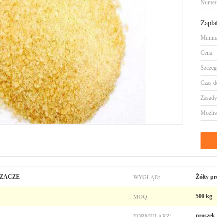
Numer
Zapła
Minima
Cena:
Szczeg
Czas d
Zasady 
Możliw
WYGLĄD:
ZCZACZE
Żółty pr
MOQ:
500 kg
FORMULARZ:
proszek