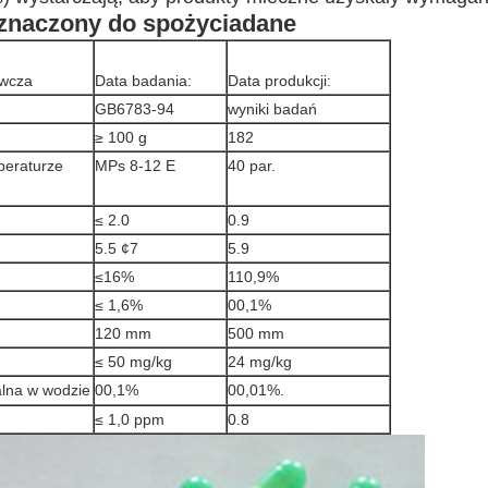
znaczony do spożycia
dane
ywcza
Data badania:
Data produkcji:
GB6783-94
wyniki badań
≥ 100 g
182
peraturze
MPs 8-12 E
40 par.
Zatwierdź
≤ 2.0
0.9
5.5 ¢7
5.9
≤16%
110,9%
≤ 1,6%
00,1%
120 mm
500 mm
≤ 50 mg/kg
24 mg/kg
alna w wodzie
00,1%
00,01%.
≤ 1,0 ppm
0.8