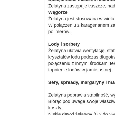
Żelatyna zastępuje tłuszcze, na
Węgorze
Żelatyna jest stosowana w wielu
W połączeniu z karagenanem zal
polimerów.
Lody i sorbety
Żelatyna ułatwia wentylację, sta
kryształów lodu podczas długo
połączeniu z innymi środkami te
topnienie lodów w jamie ustnej.
Sery, spready, margaryny i m
Żelatyna poprawia stabilność, w
Biorąc pod uwagę swoje właściw
koszty.
Niskie dawki żelatyny (0,2 do 