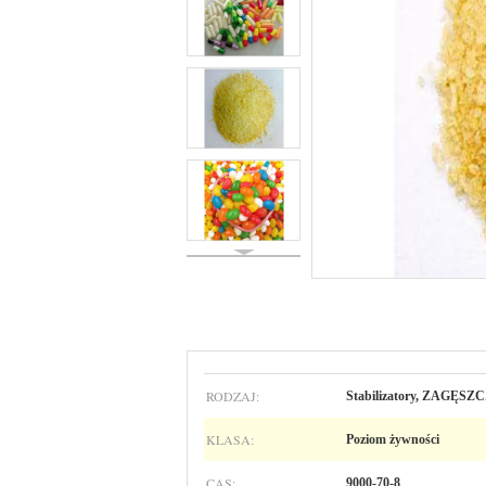
RODZAJ:
Stabilizatory, ZAGĘS
KLASA:
Poziom żywności
CAS:
9000-70-8