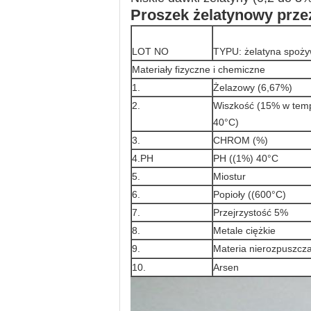
Proszek żelatynowy prze
LOT NO
TYPU: żelatyna spoż
Materiały fizyczne i chemiczne
1.
Żelazowy (6,67%)
2.
Wiszkość (15% w tem
40°C)
3.
CHROM (%)
4.PH
PH ((1%) 40°C
5.
Miostur
6.
Popioły ((600°C)
7.
Przejrzystość 5%
8.
Metale ciężkie
9.
Materia nierozpuszcz
10.
Arsen