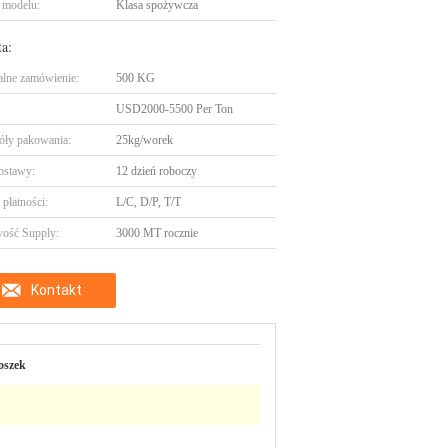
 modelu:
Klasa spożywcza
ta:
lne zamówienie:
500 KG
USD2000-5500 Per Ton
óły pakowania:
25kg/worek
ostawy:
12 dzień roboczy
płatności:
L/C, D/P, T/T
ość Supply:
3000 MT rocznie
Kontakt
oszek