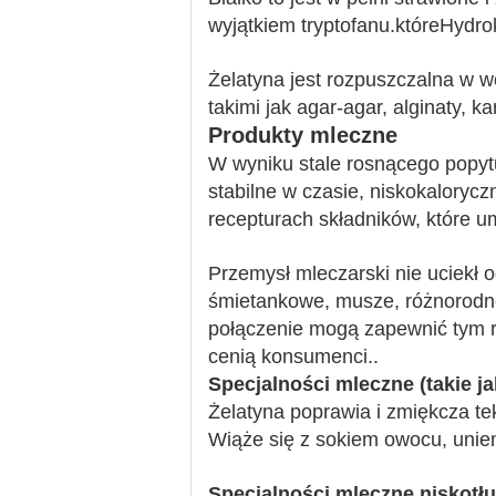
wyjątkiem tryptofanu.któreHydro
Żelatyna jest rozpuszczalna w w
takimi jak agar-agar, alginaty, 
Produkty mleczne
W wyniku stale rosnącego popyt
stabilne w czasie, niskokaloryc
recepturach składników, które um
Przemysł mleczarski nie uciekł o
śmietankowe, musze, różnorodne 
połączenie mogą zapewnić tym r
cenią konsumenci..
Specjalności mleczne (takie j
Żelatyna poprawia i zmiękcza t
Wiąże się z sokiem owocu, uniem
Specjalności mleczne niskotłu