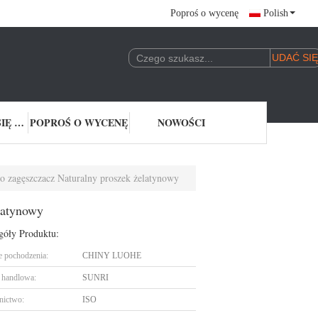
Poproś o wycenę
Polish
SKONTAKTUJ SIĘ Z NAMI
POPROŚ O WYCENĘ
NOWOŚCI
 zagęszczacz Naturalny proszek żelatynowy
latynowy
góły Produktu:
e pochodzenia:
CHINY LUOHE
handlowa:
SUNRI
nictwo:
ISO