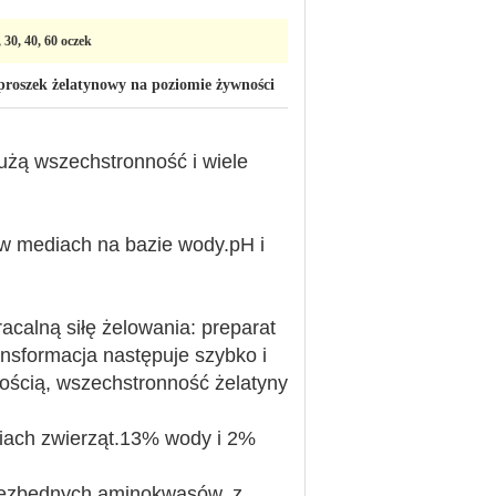
, 30, 40, 60 oczek
proszek żelatynowy na poziomie żywności
dużą wszechstronność i wiele
i w mediach na bazie wody.pH i
calną siłę żelowania: preparat
ansformacja następuje szybko i
ością, wszechstronność żelatyny
ciach zwierząt.13% wody i 2%
 niezbędnych aminokwasów, z