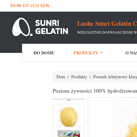
Tel:
86-137-2131-6236
Luohe Sunri Gelatin C
WIELOLETNIE DOŚWIADCZENIE W
DO DOMU
PRODUKTY
O NA
Dom
Produkty
Proszek żelatynowy klas
Poziom żywności 100% hydrolizowany