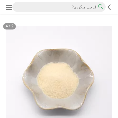
4
/
2