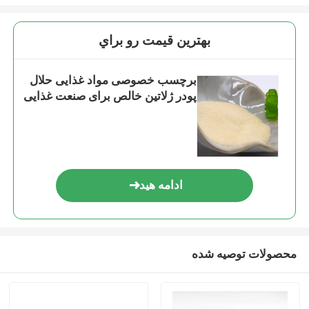
بهترين قيمت رو براي
برچسب خصوصی مواد غذایی حلال
پودر ژلاتین خالص برای صنعت غذایی
ادامه هید
محصولات توصیه شده