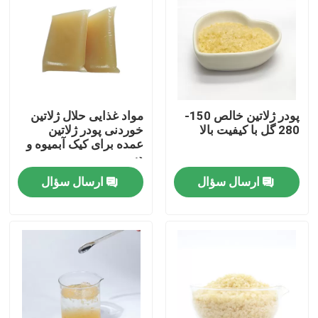
پودر ژلاتین خالص 150-
مواد غذایی حلال ژلاتین
280 گل با کیفیت بالا
خوردنی پودر ژلاتین
عمده برای کیک آبمیوه و
دسر
ارسال سؤال
ارسال سؤال
خونه
محصولات
درباره ما