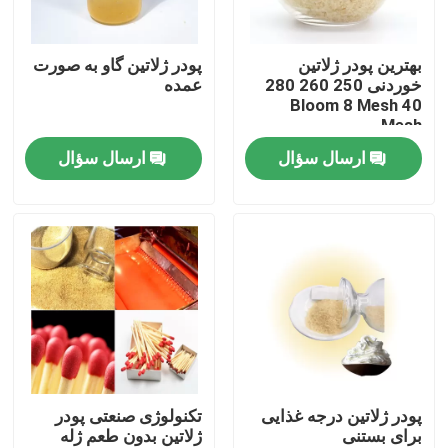
تور کارخانه
بهترین پودر ژلاتین
پودر ژلاتین گاو به صورت
خوردنی 250 260 280
عمده
Bloom 8 Mesh 40
کنترل کیفیت
Mesh
ارسال سؤال
ارسال سؤال
با ما تماس بگیرید
اخبار
درخواست نقل قول
پودر ژلاتین درجه غذایی
پودر ژلاتین درجه غذایی
تکنولوژی صنعتی پودر
برای بستنی
ژلاتین بدون طعم ژله
پودر ژلاتین خوراکی