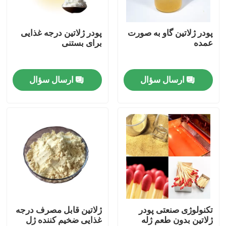
تور کارخانه
پودر ژلاتین گاو به صورت
پودر ژلاتین درجه غذایی
عمده
برای بستنی
کنترل کیفیت
ارسال سؤال
ارسال سؤال
با ما تماس بگیرید
اخبار
درخواست نقل قول
پودر ژلاتین درجه غذایی
تکنولوژی صنعتی پودر
ژلاتین قابل مصرف درجه
ژلاتین بدون طعم ژله
غذایی ضخیم کننده ژل
پودر ژلاتین خوراکی