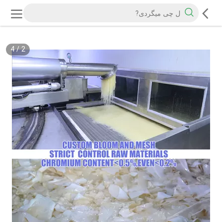
4
/
2