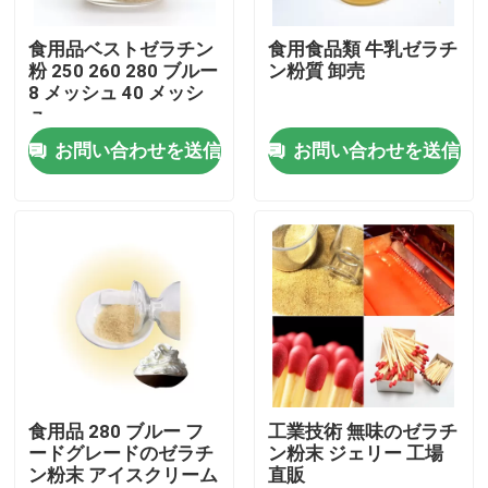
食用品ベストゼラチン
食用食品類 牛乳ゼラチ
工場 ツアー
粉 250 260 280 ブルー
ン粉質 卸売
8 メッシュ 40 メッシ
ュ
品質管理
お問い合わせを送信
お問い合わせを送信
連絡 ください
ニュース
引金 を 求め て ください
食品等級のゼラチンの粉
食用品 280 ブルー フ
工業技術 無味のゼラチ
ードグレードのゼラチ
ン粉末 ジェリー 工場
ン粉末 アイスクリーム
直販
食用のゼラチンの粉