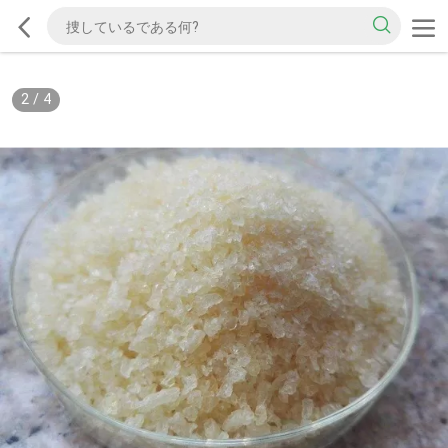
2
/
4