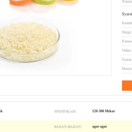
Nomor
Syara
Kuanti
Harga:
Kemasa
Waktu 
Syarat
Menye
SPESIFIKASI:
uk
120-300 Mekar
BAHAN-BAHAN:
agar-agar