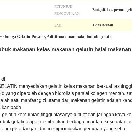
PETUNJUK
Roti, jeli, kue, permen, jel
PENGGUNAAN:
BAU:
Tidak berbau
80 bunga Gelatin Powder
Aditif makanan halal bubuk gelatin
,
bubuk makanan kelas makanan gelatin halal makanan 
 dll
LATIN menyediakan gelatin kelas makanan berkualitas tinggi, 
oid yang diperoleh dengan hidrolisis parsial kolagen mentah, z
.Salah satu manfaat gizi utama dari makanan gelatin adalah ka
mukan pada
n. gelatin kemurnian tinggi biasanya dibuat dari jaringan kaya ko
ubuk gelatin dapat memberikan berbagai manfaat kesehatan po
urangi peradangan dan mempromosikan penuaan yang sehat.