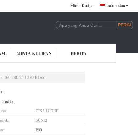
Minta Kutipan
Indonesian
AMI
MINTA KUTIPAN
BERITA
nan 160 180 250 280 Bloom
om
l produk:
asal:
CINA LUOHE
merek:
SUNRI
asi:
ISO