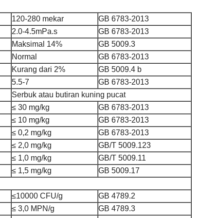
120-280 mekar
GB 6783-2013
2.0-4.5mPa.s
GB 6783-2013
Maksimal 14%
GB 5009.3
Normal
GB 6783-2013
Kurang dari 2%
GB 5009.4 b
5.5-7
GB 6783-2013
Serbuk atau butiran kuning pucat
≤ 30 mg/kg
GB 6783-2013
≤ 10 mg/kg
GB 6783-2013
≤ 0,2 mg/kg
GB 6783-2013
≤ 2,0 mg/kg
GB/T 5009.123
≤ 1,0 mg/kg
GB/T 5009.11
≤ 1,5 mg/kg
GB 5009.17
≤10000 CFU/g
GB 4789.2
≤ 3,0 MPN/g
GB 4789.3