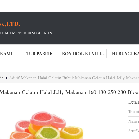
o.,LTD.
 DALAM PRODUKSI GELATIN
 KAMI
TUR PABRIK
KONTROL KUALITAS
HUBUNGI K
de
Aditif Makanan Halal Gelatin Bubuk Makanan Gelatin Halal Jelly Maka
 Makanan Gelatin Halal Jelly Makanan 160 180 250 280 Blo
Detai
Tempat 
Nama 
Sertifik