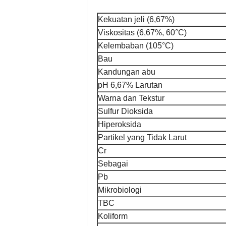
Kekuatan jeli (6,67%)
Viskositas (6,67%, 60°C)
Kelembaban (105°C)
Bau
Kandungan abu
pH 6,67% Larutan
Warna dan Tekstur
Sulfur Dioksida
Hiperoksida
Partikel yang Tidak Larut
Cr
Sebagai
Pb
Mikrobiologi
TBC
Koliform