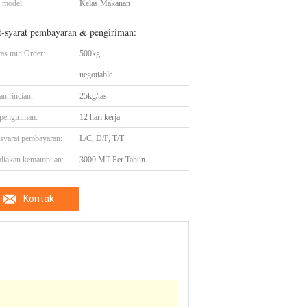
 model:
Kelas Makanan
t-syarat pembayaran & pengiriman:
tas min Order:
500kg
negotiable
n rincian:
25kg/tas
pengiriman:
12 hari kerja
-syarat pembayaran:
L/C, D/P, T/T
diakan kemampuan:
3000 MT Per Tahun
Kontak