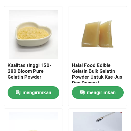
Kualitas tinggi 150-
Halal Food Edible
280 Bloom Pure
Gelatin Bulk Gelatin
Gelatin Powder
Powder Untuk Kue Jus
Dan Dessert
Rumah
mengirimkan
mengirimkan
permintaan
permintaan
Tentang kita
Kontak