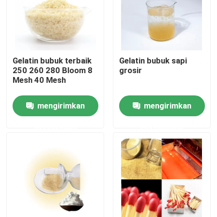
Produk
Bubuk Gelatin Food Grade
Gelatin bubuk terbaik
Gelatin bubuk sapi
250 260 280 Bloom 8
grosir
Mesh 40 Mesh
Bubuk Gelatin yang Dapat Dimakan
mengirimkan
mengirimkan
Bubuk Gelatin Murni
permintaan
permintaan
Gelatin Daging Sapi Halal
Bubuk Gelatin Industri
Gelatin Teknis