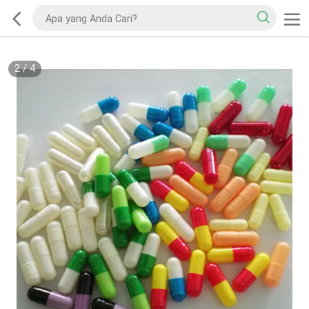
2
/
4