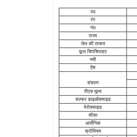
पद
रंग
गंध
राज्य
जेल की ताकत
फूल चिपचिपाहट
नमी
ऐश
संचरण
पीएच मूल्य
सल्फर डाइऑक्साइड
पेरोक्साइड
सीसा
आर्सेनिक
क्रोमियम