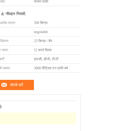
ख्या:
भोजन पदवी
 & नौवहन नियमों:
 आदेश मात्रा:
500 किग्रा
negotiable
ग विवरण:
25 किग्रा / बैग
के समय:
12 कार्य दिवस
्तें:
एल/सी, डी/पी, टी/टी
की क्षमता:
3000 मीट्रिक टन प्रति वर्ष
संपर्क करें
ं)