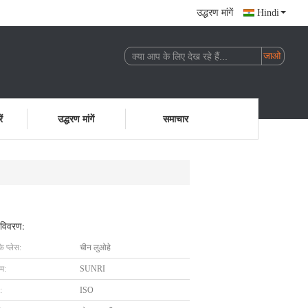
उद्धरण मांगें
Hindi
ं
उद्धरण मांगें
समाचार
 विवरण:
के प्लेस:
चीन लुओहे
ाम:
SUNRI
:
ISO