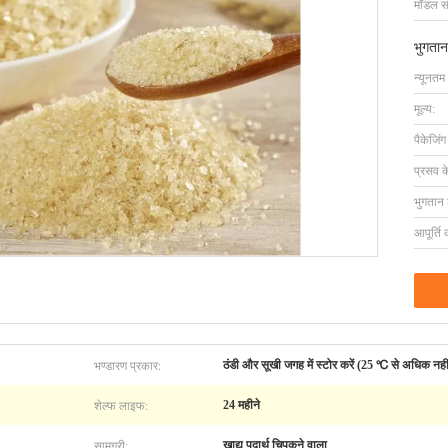
मॉडल सं
भुगतान
न्यूनतम
मूल्य:
पैकेजिं
प्रसव 
भुगतान शर
आपूर्ति 
भण्डारण प्रकार:
ठंडी और सूखी जगह में स्टोर करें (25 ℃ से अधिक नही
शेल्फ लाइफ:
24 महीने
सामग्री:
खाद्य पदार्थ चिपकने वाला