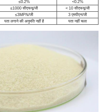
≤0.2%
<0.2%
≤1000 सीएफयू/जी
< 10 सीएफयू/जी
≤3MPN/जी
3 एमपीएन/जी
पता लगाने की अनुमति नहीं है
पता नहीं चला
एक संदेश छोड़ें