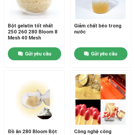
Chuyến tham quan nhà máy
Bột gelatin tốt nhất
Giảm chất béo trong
250 260 280 Bloom 8
nước
Kiểm soát chất lượng
Mesh 40 Mesh
Gửi yêu cầu
Gửi yêu cầu
Liên hệ với chúng tôi
Tin tức
Yêu cầu Đặt giá
Bột gelatin cấp thực phẩm
Đồ ăn 280 Bloom Bột
Công nghệ công
Bột gelatin ăn được