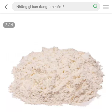
2
/
4