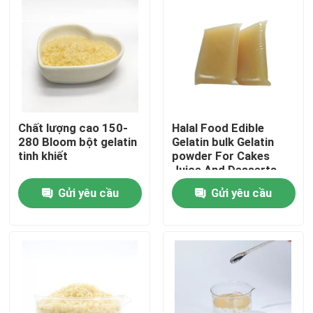
Chất lượng cao 150-
Halal Food Edible
280 Bloom bột gelatin
Gelatin bulk Gelatin
tinh khiết
powder For Cakes
Juice And Desserts
(Món ăn hợp pháp)
Gửi yêu cầu
Gửi yêu cầu
Nhà
Sản phẩm
Về chúng tôi