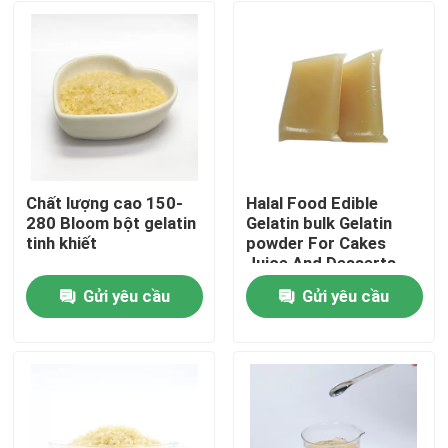
Chất lượng cao 150-
Halal Food Edible
280 Bloom bột gelatin
Gelatin bulk Gelatin
tinh khiết
powder For Cakes
Juice And Desserts
(Món ăn hợp pháp)
Gửi yêu cầu
Gửi yêu cầu
Nhà
Sản phẩm
Về chúng tôi