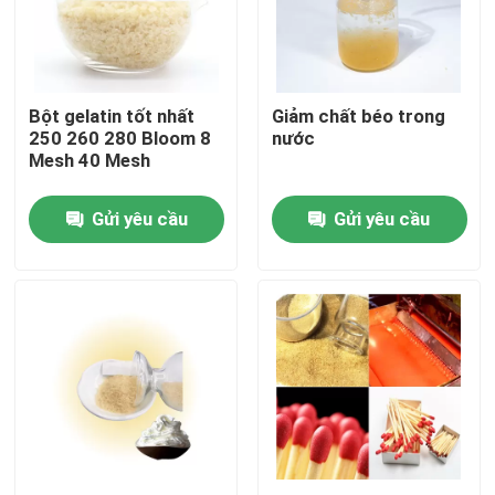
Chuyến tham quan nhà máy
Bột gelatin tốt nhất
Giảm chất béo trong
Kiểm soát chất lượng
250 260 280 Bloom 8
nước
Mesh 40 Mesh
Liên hệ với chúng tôi
Gửi yêu cầu
Gửi yêu cầu
Tin tức
Yêu cầu Đặt giá
Bột gelatin cấp thực phẩm
Bột gelatin ăn được