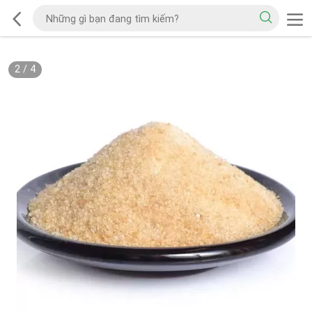
2
/
4