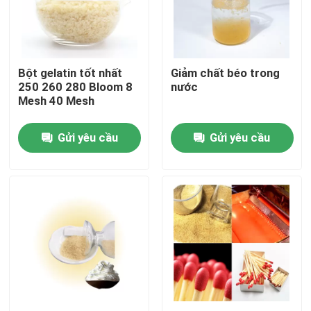
Chuyến tham quan nhà máy
Bột gelatin tốt nhất
Giảm chất béo trong
Kiểm soát chất lượng
250 260 280 Bloom 8
nước
Mesh 40 Mesh
Liên hệ với chúng tôi
Gửi yêu cầu
Gửi yêu cầu
Tin tức
Yêu cầu Đặt giá
Bột gelatin cấp thực phẩm
Bột gelatin ăn được