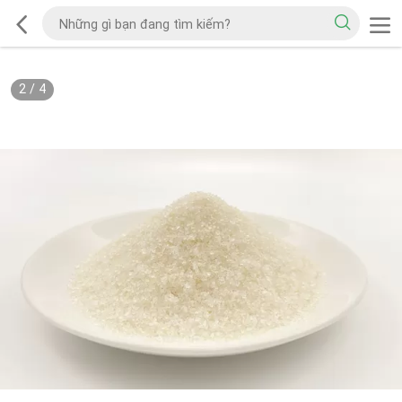
2
/
4