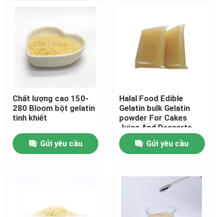
Chất lượng cao 150-
Halal Food Edible
280 Bloom bột gelatin
Gelatin bulk Gelatin
tinh khiết
powder For Cakes
Juice And Desserts
(Món ăn hợp pháp)
Gửi yêu cầu
Gửi yêu cầu
Nhà
Sản phẩm
Về chúng tôi