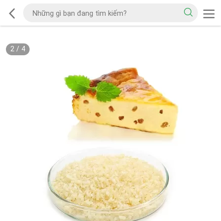
2
/
4