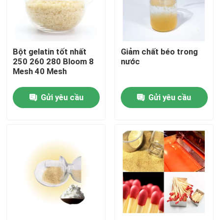
Sản phẩm
Bột gelatin tốt nhất
Giảm chất béo trong
Bột gelatin cấp thực phẩm
250 260 280 Bloom 8
nước
Mesh 40 Mesh
Bột gelatin ăn được
Gửi yêu cầu
Gửi yêu cầu
Bột Gelatin nguyên chất
Gelatine thịt bò Halal
Bột gelatin công nghiệp
Gelatin kỹ thuật