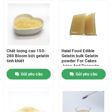
Chất lượng cao 150-
Halal Food Edible
280 Bloom bột gelatin
Gelatin bulk Gelatin
tinh khiết
powder For Cakes
Juice And Desserts
(Món ăn hợp pháp)
Gửi yêu cầu
Gửi yêu cầu
Nhà
Về chúng tôi
Địa chỉ liên hệ