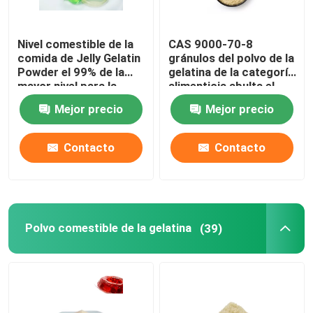
Nivel comestible de la
CAS 9000-70-8
comida de Jelly Gelatin
gránulos del polvo de la
Powder el 99% de la
gelatina de la categoría
mayor nivel para la
alimenticia abulta el
salud Proctect
agente 25KG/BAG del
Mejor precio
Mejor precio
espesante
Contacto
Contacto
Polvo comestible de la gelatina
(39)