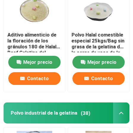
Polvo puro de la gelatina
Gelatina Halal de la carne de vaca
Aditivo alimenticio de
Polvo Halal comestible
la floración de los
especial 25kgs/Bag sin
gránulos 180 de Halal
grasa de la gelatina de
Beef Gelatine del
la carne de vaca de la
Polvo industrial de la gelatina
agente del espesante
comida
Mejor precio
Mejor precio
Gelatina técnica
Contacto
Contacto
polvo de la gelatina del hueso
Polvo de la gelatina de la carne de vaca
Polvo industrial de la gelatina
(38)
Polvo Halal de la gelatina