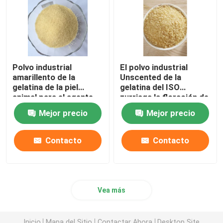
Polvo bovino de la gelatina
Pegamento animal del hueso
Polvo industrial
El polvo industrial
amarillento de la
Unscented de la
Polvo de la gelatina del cerdo
gelatina de la piel
gelatina del ISO
animal para el agente
zurriaga la floración de
adhesivo
la gelatina 120
Mejor precio
Mejor precio
Gelatina del ganado
Contacto
Contacto
Vea más
Inicio
Mapa del Sitio
Contactar Ahora
Desktop Site