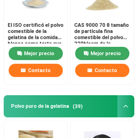
El ISO certificó el polvo
CAS 9000 70 8 tamaño
comestible de la
de partícula fina
gelatina de la comida
comestible del polvo
blanca como torta que
220bloom de la
hacía el añadido
gelatina
Mejor precio
Mejor precio
Contacto
Contacto
En casa
Polvo puro de la gelatina
(39)
Productos
Sobre nosotros