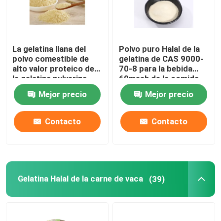
Recorrido por la fábrica
La gelatina llana del
Polvo puro Halal de la
polvo comestible de
gelatina de CAS 9000-
Control de calidad
alto valor proteico de
70-8 para la bebida
la gelatina pulveriza
60mesh de la comida
CAS 9000-70-8
Contacta con nosotros
Mejor precio
Mejor precio
Contacto
Contacto
Noticias
Solicitar una cita
Gelatina Halal de la carne de vaca
(39)
Polvo de la gelatina de la categoría alimenticia
Polvo comestible de la gelatina