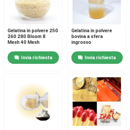
Visita alla fabbrica
Gelatina in polvere 250
Gelatina in polvere
Controllo della qualità
260 280 Bloom 8
bovina a sfera
Mesh 40 Mesh
ingrosso
Contattaci
Invia richiesta
Invia richiesta
Notizie
Chiedi un preventivo
Polvere della gelatina del commestibile
Polvere commestibile della gelatina