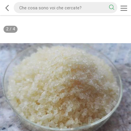
2
/
4