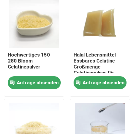
Hochwertiges 150-
Halal Lebensmittel
280 Bloom
Essbares Gelatine
Gelatinepulver
Großmenge
Gelatinepulver für
Kuchen Saft und
Anfrage absenden
Anfrage absenden
Desserts
Zu Hause
Produkte
Über uns