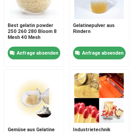
Werksbesichtigung
Best gelatin powder
Gelatinepulver aus
250 260 280 Bloom 8
Rindern
Qualitätskontrolle
Mesh 40 Mesh
Anfrage absenden
Anfrage absenden
Kontakt mit uns
Neuigkeiten
Bitte um ein Angebot
Nahrungsmittelgrad-Gelatine-Pulver
Gemüse aus Gelatine
Industrietechnik
Essbares Gelatine-Pulver