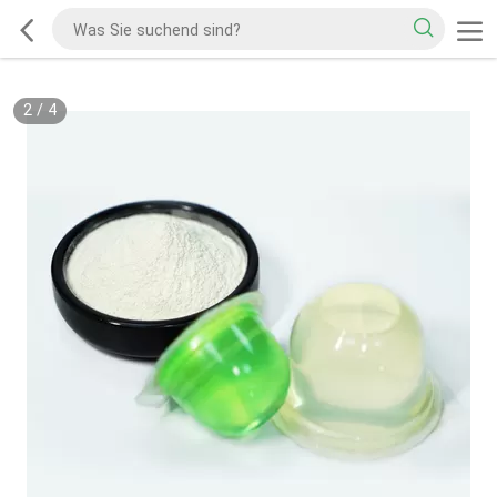
2
/
4