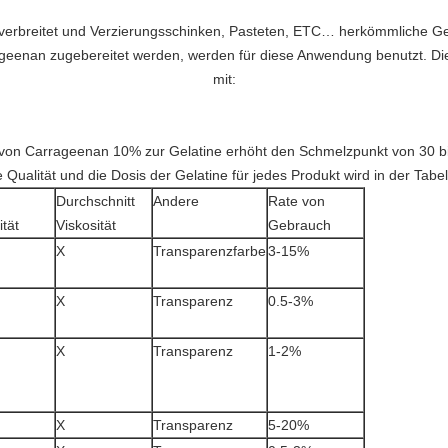
tverbreitet und Verzierungsschinken, Pasteten, ETC… herkömmliche Gel
rageenan zugebereitet werden, werden für diese Anwendung benutzt. Die 
mit:
von Carrageenan 10% zur Gelatine erhöht den Schmelzpunkt von 30 b
e Qualität und die Dosis der Gelatine für jedes Produkt wird in der Tabe
Durchschnitt
Andere
Rate von
ität
Viskosität
Gebrauch
X
Transparenzfarbe
3-15%
X
Transparenz
0.5-3%
X
Transparenz
1-2%
X
Transparenz
5-20%