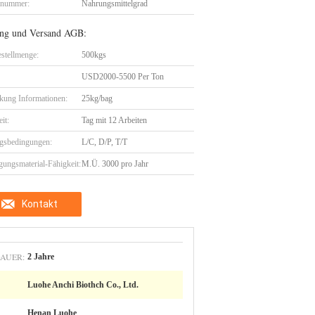
lnummer:
Nahrungsmittelgrad
ng und Versand AGB:
stellmenge:
500kgs
USD2000-5500 Per Ton
kung Informationen:
25kg/bag
eit:
Tag mit 12 Arbeiten
gsbedingungen:
L/C, D/P, T/T
gungsmaterial-Fähigkeit:
M.Ü. 3000 pro Jahr
Kontakt
AUER:
2 Jahre
Luohe Anchi Biothch Co., Ltd.
Henan Luohe