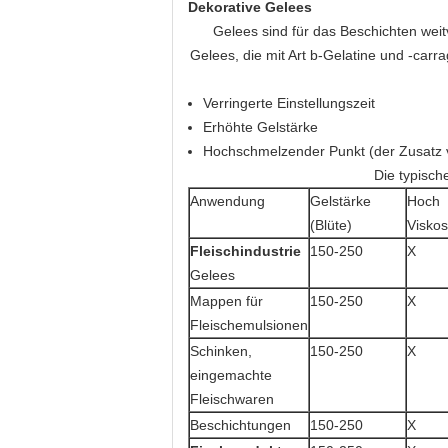
Dekorative Gelees
Gelees sind für das Beschichten wei
Gelees, die mit Art b-Gelatine und -car
Verringerte Einstellungszeit
Erhöhte Gelstärke
Hochschmelzender Punkt (der Zusatz 
Die typisch
Anwendung
Gelstärke
Hoch
(Blüte)
Viskos
Fleischindustrie
150-250
X
Gelees
Mappen für
150-250
X
Fleischemulsionen
Schinken,
150-250
X
eingemachte
Fleischwaren
Beschichtungen
150-250
X