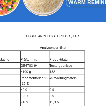
LUOHE ANCHI BIOTHCH CO., LTD.
Analysenzertifikat
latine
Prüftermin:
Produktdatum:
GB6783-94
Testergebnisse
≥100 g
182
Parlamentarier 8--
40 Wartungstafeln
-12 E
≤2.0
0,9
5.5-7
5,9
≤16%
11,9%