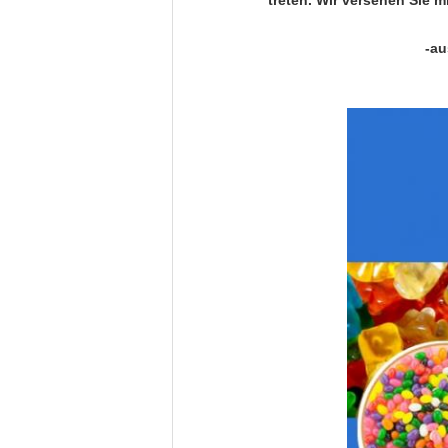
treten. Wir versehen Sie m
-au