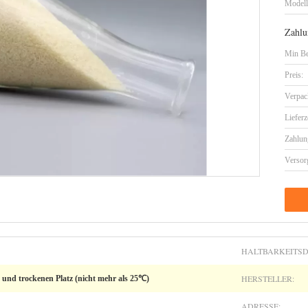
Model
Zahlu
Min Be
Preis:
Verpac
Lieferz
Zahlun
Versor
HALTBARKEITSD
HERSTELLER:
 und trockenen Platz (nicht mehr als 25℃)
ADRESSE: