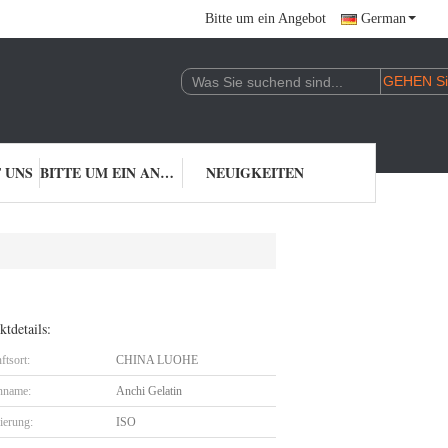
Bitte um ein Angebot
German
 UNS
BITTE UM EIN ANGEBOT
NEUIGKEITEN
tdetails:
ftsort:
CHINA LUOHE
nname:
Anchi Gelatin
zierung:
ISO