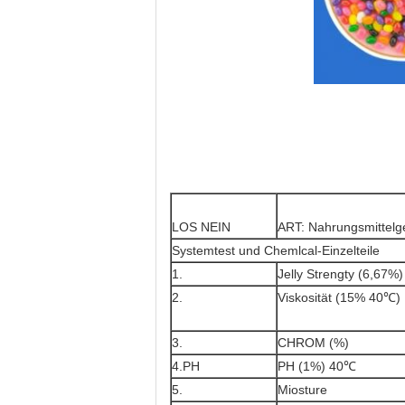
LOS NEIN
ART: Nahrungsmittelge
Systemtest und Chemlcal-Einzelteile
1.
Jelly Strengty (6,67%)
2.
Viskosität (15% 40℃)
3.
CHROM (%)
4.PH
PH (1%) 40℃
5.
Miosture