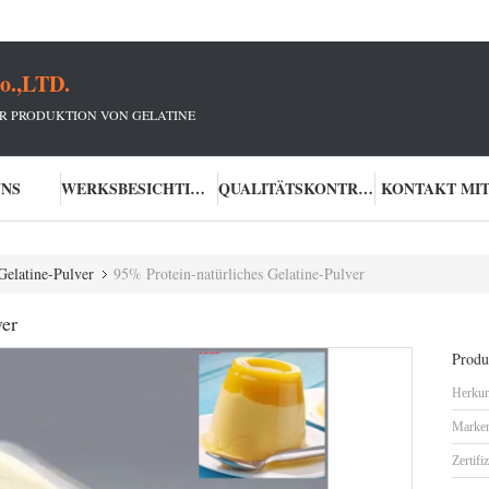
o.,LTD.
R PRODUKTION VON GELATINE
UNS
WERKSBESICHTIGUNG
QUALITÄTSKONTROLLE
KONTAKT MIT
Gelatine-Pulver
95% Protein-natürliches Gelatine-Pulver
ver
Produk
Herkun
Marke
Zertifi