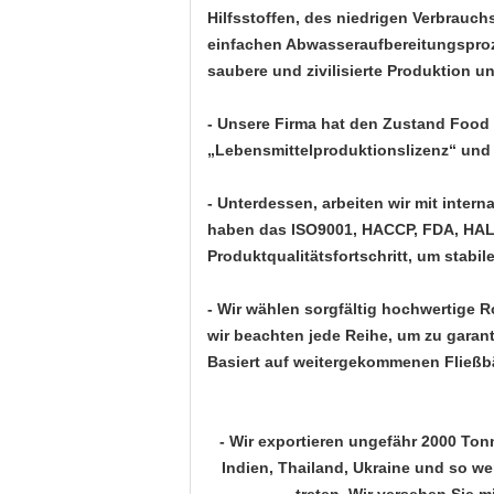
Hilfsstoffen, des niedrigen Verbrau
einfachen Abwasseraufbereitungsproze
saubere und zivilisierte Produktion u
- Unsere Firma hat den Zustand Food
„Lebensmittelproduktionslizenz“ un
- Unterdessen, arbeiten wir mit inte
haben das ISO9001, HACCP, FDA, HALA
Produktqualitätsfortschritt, um stabil
- Wir wählen sorgfältig hochwertige Ro
wir beachten jede Reihe, um zu garant
Basiert auf weitergekommenen Fließb
- Wir exportieren ungefähr 2000 Tonn
Indien, Thailand, Ukraine und so wei