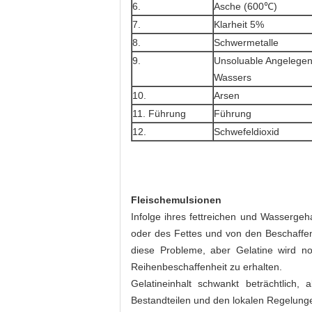
6.
Asche (600℃)
7.
Klarheit 5%
8.
Schwermetalle
9.
Unsoluable Angelegen
Wassers
10.
Arsen
11. Führung
Führung
12.
Schwefeldioxid
Fleischemulsionen
Infolge ihres fettreichen und Wassergeh
oder des Fettes und von den Beschaffen
diese Probleme, aber Gelatine wird n
Reihenbeschaffenheit zu erhalten.
Gelatineinhalt schwankt beträchtlic
Bestandteilen und den lokalen Regelung