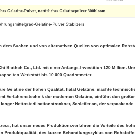
hes Gelatine-Pulver
natürliches Gelatinepulver 300bloom
,
ahrungsmittelgrad-Gelatine-Pulver Stablizers
n dem Suchen und von alternativen Quellen von optimalen Rohst
hi Biothch Co., Ltd. mit einer Anfangs-Investition 120 Million. U
kapselten Werkstatt bis 10.000 Quadratmeter.
bare Gelatine der hohen Qualität, halal Gelatine, machte technisc
mt Verfahrenstechnik der modernen Gelatine, einführt den großen To
langer Nettosterilisationstrockner, Schleifer an, der verpackende 
rozess, hat unser neues Produktionsverfahren die Vorteile des ho
bilen Produktqualität, des kurzen Behandlungszyklus von Rohstof