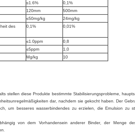
≤1.6%
0,1%
120mm
500mm
≤50mg/kg
24mg/kg
heit des
0,1%
0,01%
≤1.0ppm
0,8
≤5ppm
1,0
Mg/kg
10
alts stellen diese Produkte bestimmte Stabilisierungsprobleme, haup
heitsunregelmäßigkeiten dar, nachdem sie gekocht haben. Der Gebrau
och, um besseres wasserbindendes zu erzielen, die Emulsion zu st
h, abhängig von dem Vorhandensein anderer Binder, der Menge d
en.