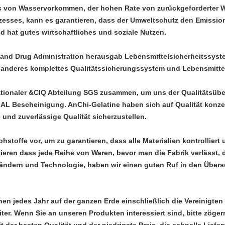
chs von Wasservorkommen, der hohen Rate von zurückgeforderte
sses, kann es garantieren, dass der Umweltschutz den Emissions
nd hat gutes wirtschaftliches und soziale Nutzen.
 and Drug Administration herausgab Lebensmittelsicherheitssys
d anderes komplettes Qualitätssicherungssystem und Lebensmitt
rnationaler &CIQ Abteilung SGS zusammen, um uns der Qualitätsüb
L Bescheinigung. AnChi-Gelatine haben sich auf Qualität konze
e und zuverlässige Qualität sicherzustellen.
hstoffe vor, um zu garantieren, dass alle Materialien kontrollier
ieren dass jede Reihe von Waren, bevor man die Fabrik verlässt,
ändern und Technologie, haben wir einen guten Ruf in den Über
en jedes Jahr auf der ganzen Erde einschließlich die Vereinigten 
ter. Wenn Sie an unseren Produkten interessiert sind, bitte zöger