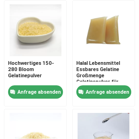
Hochwertiges 150-
Halal Lebensmittel
280 Bloom
Essbares Gelatine
Gelatinepulver
Großmenge
Gelatinepulver für
Kuchen Saft und
Anfrage absenden
Anfrage absenden
Desserts
Nach Hause
Über uns
Kontakte