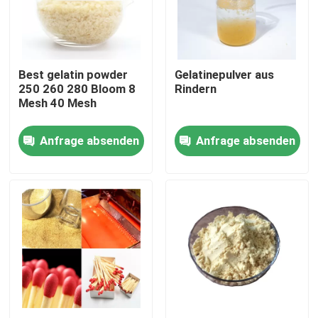
Produkte
Best gelatin powder
Gelatinepulver aus
Nahrungsmittelgrad-Gelatine-Pulver
250 260 280 Bloom 8
Rindern
Mesh 40 Mesh
Essbares Gelatine-Pulver
Anfrage absenden
Anfrage absenden
Reines Gelatine-Pulver
Halal Rindfleisch-Gelatine
Industrielles Gelatine-Pulver
Technische Gelatine