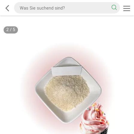
2
/
5