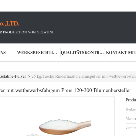
o.,LTD.
R PRODUKTION VON GELATINE
UNS
WERKSBESICHTIGUNG
QUALITÄTSKONTROLLE
KONTAKT MIT
Gelatine-Pulver
25 kg/Tasche Rinderhaut-Gelatinepulver mit wettbewerbsfäh
ver mit wettbewerbsfähigem Preis 120-300 Blumenhersteller
Produk
Herkun
Marke
Zertifi