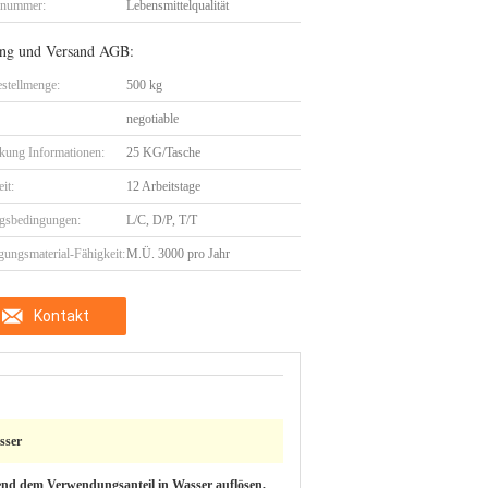
lnummer:
Lebensmittelqualität
ng und Versand AGB:
stellmenge:
500 kg
negotiable
kung Informationen:
25 KG/Tasche
eit:
12 Arbeitstage
gsbedingungen:
L/C, D/P, T/T
gungsmaterial-Fähigkeit:
M.Ü. 3000 pro Jahr
Kontakt
sser
nd dem Verwendungsanteil in Wasser auflösen,