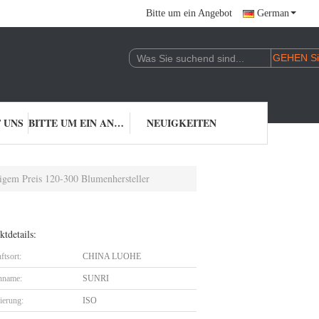
Bitte um ein Angebot
German
 UNS
BITTE UM EIN ANGEBOT
NEUIGKEITEN
igem Preis 120-300 Blumenhersteller
tdetails:
ftsort:
CHINA LUOHE
nname:
SUNRI
zierung:
ISO