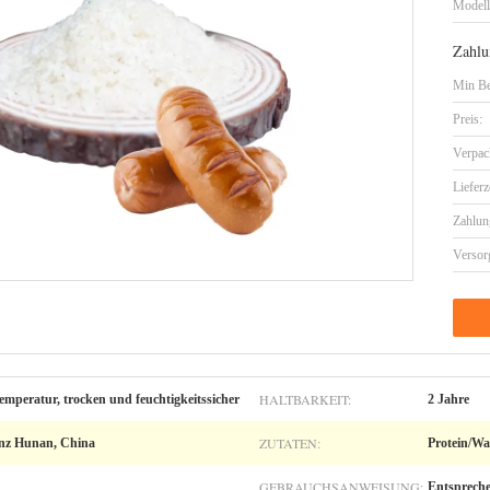
Model
Zahlu
Min Be
Preis:
Verpac
Lieferz
Zahlun
Versor
HALTBARKEIT:
peratur, trocken und feuchtigkeitssicher
2 Jahre
ZUTATEN:
inz Hunan, China
Protein/Wa
GEBRAUCHSANWEISUNG:
Entspreche