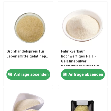
Reines Gelatine-Pulver
Halal Rindfleisch-Gelatine
Industrielles Gelatine-Pulver
Großhandelspreis für
Fabrikverkauf
Lebensmittelgelatinepulver
hochwertiges Halal-
Technische Gelatine
Gelatinepulver
Verdickungsmittel für
Lebensmittel
Anfrage absenden
Anfrage absenden
Knochengelatinepulver
Rindfleisch-Gelatine-Pulver
Halal Gelatine-Pulver