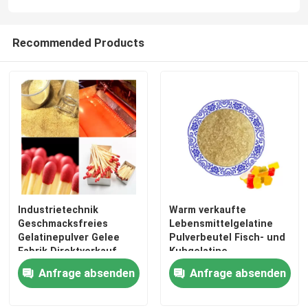
Werksbesichtigung
Recommended Products
Qualitätskontrolle
Kontakt mit uns
Neuigkeiten
Industrietechnik
Warm verkaufte
Bitte um ein Angebot
Geschmacksfreies
Lebensmittelgelatine
Gelatinepulver Gelee
Pulverbeutel Fisch- und
Fabrik Direktverkauf
Kuhgelatine
Nahrungsmittelgrad-Gelatine-Pulver
Match
Anfrage absenden
Anfrage absenden
Essbares Gelatine-Pulver