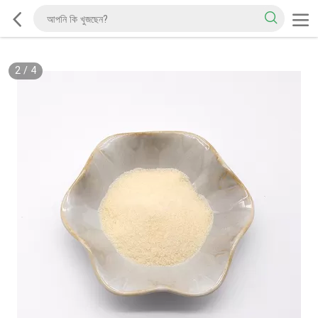
2
/
4