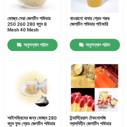
কারখানা পরিদর্শন
ভোজ্য সেরা জেলটিন পাউডার
খাওয়ানো খাবার গ্রেড গরুর
250 260 280 ব্লুম 8
জেলাটিন পাউডার পাইকারি
Mesh 40 Mesh
গুণমান নিয়ন্ত্রণ
অনুসন্ধান পাঠান
অনুসন্ধান পাঠান
আমাদের সাথে যোগাযোগ
খবর
একটি উদ্ধৃতি অনুরোধ করুন
ফুড গ্রেড জেলটিন পাউডার
আইসক্রিমের জন্য ভোজ্য 280
ইন্ডাস্ট্রিয়াল টেকনোলজি
ব্লুম ফুড গ্রেড জেলটিন পাউডার
স্বাদবিহীন জেলাটিন পাউডার
ভোজ্য জেলটিন পাউডার