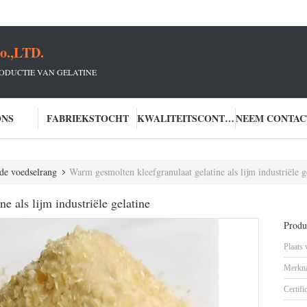
o.,LTD.
RODUCTIE VAN GELATINE
ONS
FABRIEKSTOCHT
KWALITEITSCONTROLE
de voedselrang
Warm gesmolten kleefgranulaat gelatine als lijm industriële g
e als lijm industriële gelatine
Produc
Plaats
Merkn
Certifi