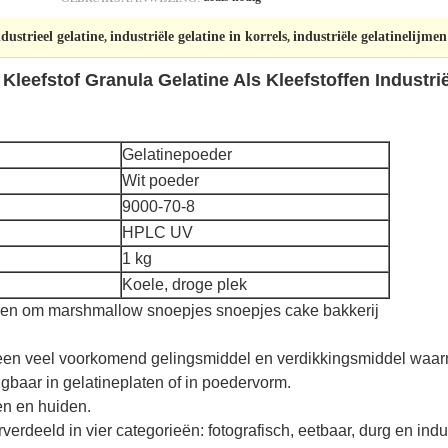
ustrieel gelatine
industriële gelatine in korrels
industriële gelatinelijmen
,
,
leefstof Granula Gelatine Als Kleefstoffen Industrië
Gelatinepoeder
Wit poeder
9000-70-8
HPLC UV
1 kg
Koele, droge plek
ien om marshmallow snoepjes snoepjes cake bakkerij
is een veel voorkomend gelingsmiddel en verdikkingsmiddel wa
ijgbaar in gelatineplaten of in poedervorm.
en en huiden.
rdeeld in vier categorieën: fotografisch, eetbaar, durg en indus