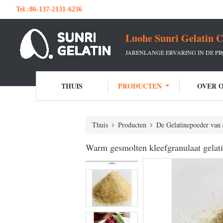
Tel.:
86-137-2131-6236
Luohe Sunri Gelatin C
JARENLANGE ERVARING IN DE P
THUIS
PRODUCTEN
OVER 
Thuis
Producten
De Gelatinepoeder van 
Warm gesmolten kleefgranulaat gelatin