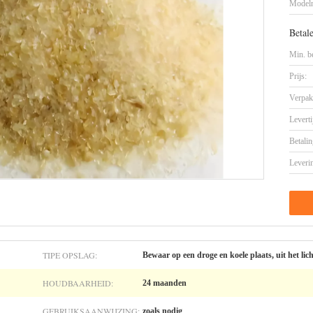
Model
Betal
Min. be
Prijs:
Verpak
Leverti
Betalin
Leveri
TIPE OPSLAG:
Bewaar op een droge en koele plaats, uit het lich
HOUDBAARHEID:
24 maanden
GEBRUIKSAANWIJZING:
zoals nodig