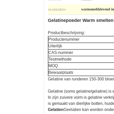
MARKEREN:
warmsmeltklevend ind
Gelatinepoeder Warm smelten K
Productbeschrijving:
Productenummer
Uiterlijk
CAS-nummer
Testmethode
MOQ
Bewaarplaats
Gelatine van runderen 150-300 bloe
Gelatine (soms gelatine/gelatine) 
In zijn zuivere vorm is gelatine verkr
is gemaakt van dierlijke botten, huid
Gelatien
Geelatien kan worden onderve