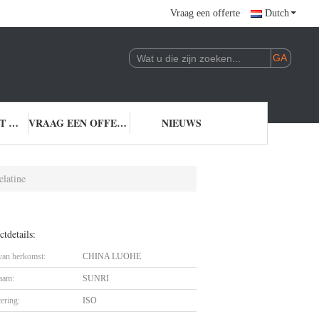
Vraag een offerte
Dutch
NEEM CONTACT MET ONS OP
VRAAG EEN OFFERTE
NIEUWS
elatine
tdetails:
 van herkomst:
CHINA LUOHE
aam:
SUNRI
cering:
ISO