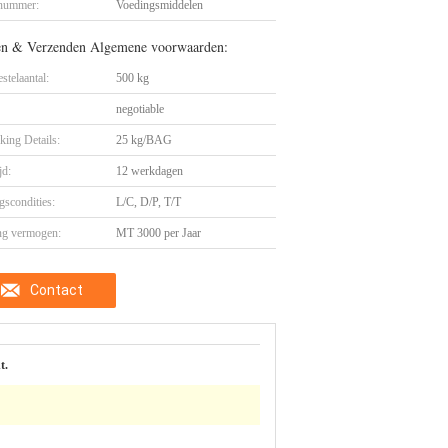
nummer:
Voedingsmiddelen
en & Verzenden Algemene voorwaarden:
stelaantal:
500 kg
negotiable
king Details:
25 kg/BAG
jd:
12 werkdagen
gscondities:
L/C, D/P, T/T
ng vermogen:
MT 3000 per Jaar
Contact
t.