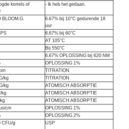
gde korrels of
- Ik heb het gedaan.
r
0 BLOOM.G.
6.67% bij 10°C gedurende 18
uur
MPS
6.67% bij 60°C
AT 105°C
Bij 550°C
6.67% OPLOSSING bij 620 NM
5
OPLOSSING 1%
ppm
TITRATION
G/kg
TITRATION
G/kg
ATOMISCH ABSORPTIE
/kg
ATOMISCH ABSORPTIE
kg
ATOMISCH ABSORPTIE
μs/cm
OPLOSSING 1%
%
OPLOSSING 2%
0 CFU/g
USP