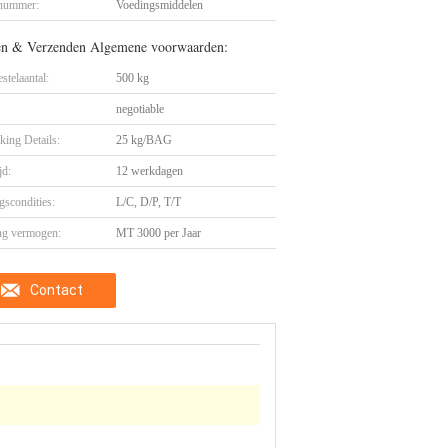
nummer:
Voedingsmiddelen
en & Verzenden Algemene voorwaarden:
stelaantal:
500 kg
negotiable
king Details:
25 kg/BAG
jd:
12 werkdagen
gscondities:
L/C, D/P, T/T
ng vermogen:
MT 3000 per Jaar
Contact