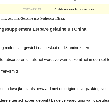
TOEPASSING:
Additieven voor levensmiddelen
atine
gelatine
Gelatine met koshercertificaat
,
,
ingssupplement Eetbare gelatine uit China
og moleculair gewicht dat bestaat uit 18 aminozuren.
ater absorberen en als het wordt verwarmd, komt het in een sol-
orrelvormig
schaduwrijke plaats bewaard met de originele verpakking, voch
ere eigenschappen gebruikt bij de vervaardiging van capsules, 