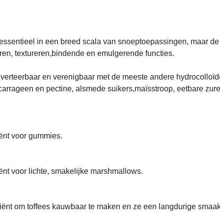
n essentieel in een breed scala van snoeptoepassingen, maar de p
eren, textureren,bindende en emulgerende functies.
g verteerbaar en verenigbaar met de meeste andere hydrocolloï
, carrageen en pectine, alsmede suikers,maïsstroop, eetbare zur
iënt voor gummies.
ënt voor lichte, smakelijke marshmallows.
diënt om toffees kauwbaar te maken en ze een langdurige smaak