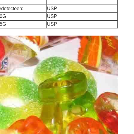
edetecteerd
USP
10G
USP
25G
USP