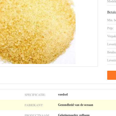
Model
Betal
Min. be
Prijs:
Verpak
Leverti
Betalin
Leveri
SPECIFICATIE:
voedsel
FABRIKANT:
Gezondheid van de oceaan
PRODUCTNAAM:
Gelatinepoeder, gelfoom