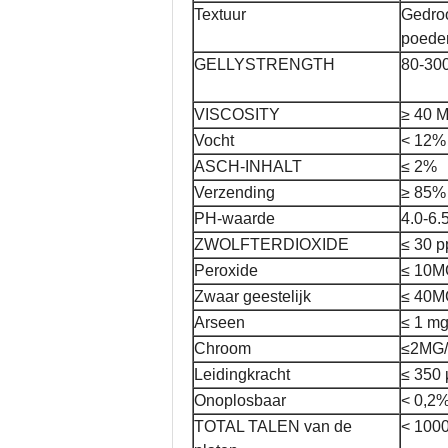
Textuur
Gedroo
poede
GELLYSTRENGTH
80-30
VISCOSITY
≥ 40 
Vocht
< 12%
ASCH-INHALT
≤ 2%
Verzending
≥ 85%
PH-waarde
4.0-6.
ZWOLFTERDIOXIDE
≤ 30 
Peroxide
≤ 10M
Zwaar geestelijk
≤ 40M
Arseen
≤ 1 mg
Chroom
≤2MG/
Leidingkracht
≤ 350 
Onoplosbaar
< 0,2
TOTAL TALEN van de
< 100