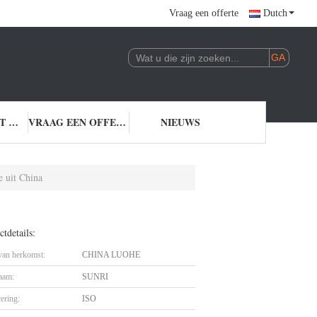
Vraag een offerte
Dutch
NEEM CONTACT MET ONS OP
VRAAG EEN OFFERTE
NIEUWS
e uit China
tdetails:
 van herkomst:
CHINA LUOHE
aam:
SUNRI
cering:
ISO