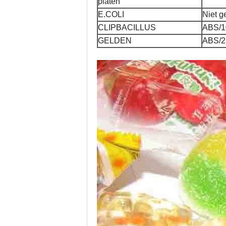
platen
E.COLI
Niet g
CLIPBACILLUS
ABS/
GELDEN
ABS/