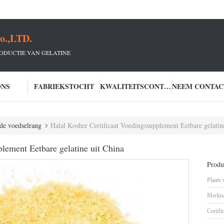
o.,LTD.
RODUCTIE VAN GELATINE
ONS
FABRIEKSTOCHT
KWALITEITSCONTROLE
de voedselrang
Halal Kosher Certificaat Voedingssupplement Eetbare gelatin
plement Eetbare gelatine uit China
Produc
Plaats
Merkn
Certifi