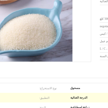
لغذائية
5 كلغ
negotia
L / C ،
نوع الاستخراج:
مسحوق
التطبيق:
الدرجة الغذائية
النوع:
زراعة اصطناعية