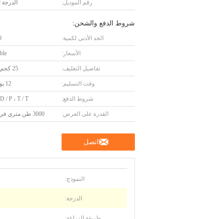
رقم الموديل:
الدرجة ا
شروط الدفع والشحن:
الحد الأدنى لكمية:
00
الأسعار:
ble
تفاصيل التغليف:
25 كجم / كيس
وقت التسليم:
12 يوم عمل
شروط الدفع:
 D / P ، T / T
القدرة على العرض:
3000 طن متري في السنة
اتصل
النموذج:
الدرجة:
طريقة الزراعة: