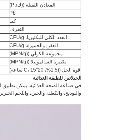
المعادن الثقيلة ((كPb)
Pb
كما
التعرف
العدد الكلي للبكتيريا، CFU/g
العفن والخميرة، CFU/g
مجموعة الكولي ((MPN/g)
بكتيريا السالمونيلا ((MPN/g)
قوة الجل ((1.5%، 20°C، 15 ساعة)
الجيلاتين للطبقة الغذائية
في صناعة الصحة الغذائية، يمكن تطبيق ال
والبودنج، والكعك، والجبن، واللحم الخنزير،