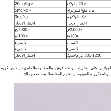
≤ 20 ملغ/كغ
< 20mg/kg
≤ 5 ملغ/كيلوغرام
< 5mg/kg
≤3 ملغ/كجم
3mg/kg
اختبار الإنجاز
اختبار الإنجاز
≤2,000/g
<2000/ج
≤100/غ
< 100/غ
لا شيء
لا شيء
لا شيء
لا شيء
801-1200 غرام/سم2
اختبار الإنجاز
جيلاتين على الحلويات، والخفافيش، والفطائر، والحلوى ، والآيس كريم،
 والمعكرونة الفورية، واللحوم المعلبة،النبيذ، عصير، الخ