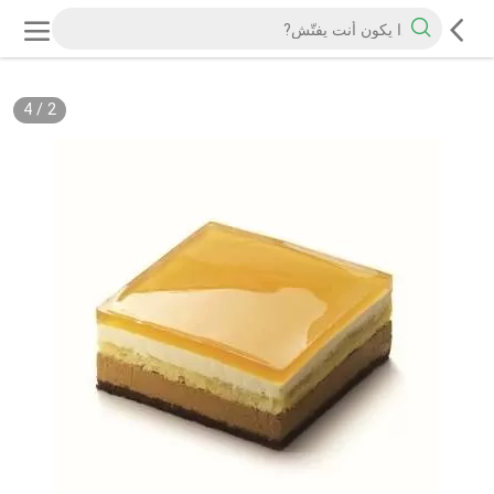
4
/
2