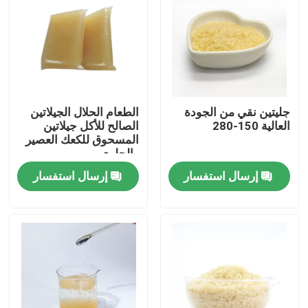
جليتين نقي من الجودة
الطعام الحلال الجيلاتين
العالية 150-280
الصالح للأكل جيلاتين
المسحوق للكعك العصير
والحلوى
إرسال استفسار
إرسال استفسار
المنزل
المنتجات
حولنا