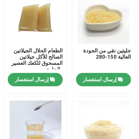
جليتين نقي من الجودة
الطعام الحلال الجيلاتين
العالية 150-280
الصالح للأكل جيلاتين
المسحوق للكعك العصير
والحلوى
إرسال استفسار
إرسال استفسار
المنزل
المنتجات
حولنا