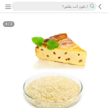
4
/
2